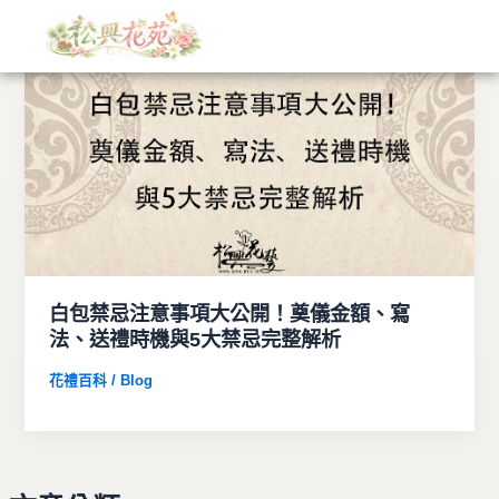
文
跳
章
至
分
主
類
要
內
容
白包禁忌注意事項大公開！奠儀金額、寫
法、送禮時機與5大禁忌完整解析
花禮百科 / Blog