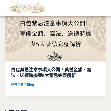
文
跳
章
至
分
主
類
要
內
容
白包禁忌注意事項大公開！奠儀金額、寫
法、送禮時機與5大禁忌完整解析
花禮百科 / Blog