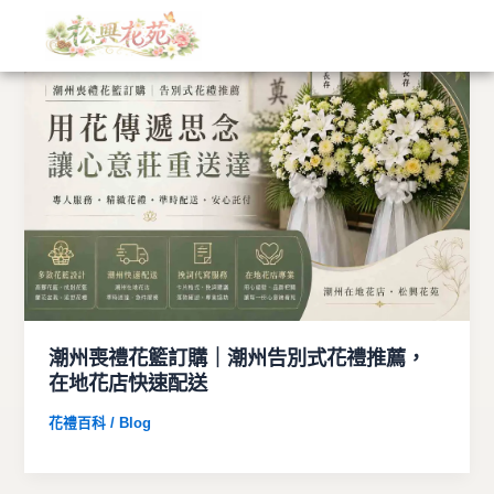
文
跳
章
至
分
主
類
要
內
容
潮州喪禮花籃訂購｜潮州告別式花禮推薦，
在地花店快速配送
花禮百科 / Blog