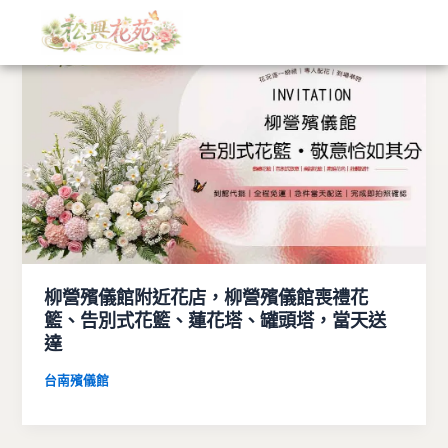
文
跳
章
至
分
主
類
要
內
容
柳營殯儀館附近花店，柳營殯儀館喪禮花
籃、告別式花籃、蓮花塔、罐頭塔，當天送
達
台南殯儀館