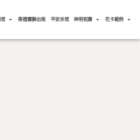
頭塔
喪禮靈獅出租
平安米塔
神明祝壽
花卡範例