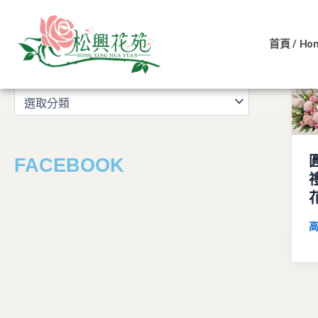
文
跳
章
至
分
首頁 / Ho
主
類
文章分類
要
內
容
FACEBOOK