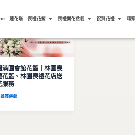
me
蓮花塔
喪禮花籃
喪禮蘭花盆栽
祝賀花禮
罐
圓滿園會館花籃｜林園喪
禮花籃、林園喪禮花店送
花服務
高雄殯儀館