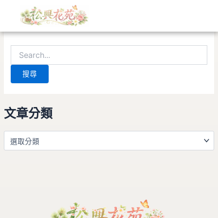
文
搜
跳
章
尋
至
分
關
找不到符合條件的內容。請使用搜尋功能，應會有所幫助。
主
類
鍵
要
字:
內
容
文章分類