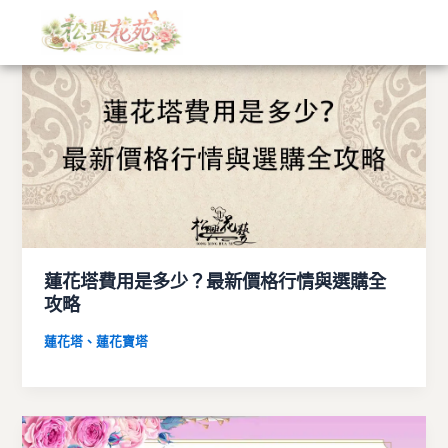
文
跳
章
至
分
主
類
要
內
容
蓮花塔費用是多少？最新價格行情與選購全
攻略
蓮花塔、蓮花寶塔