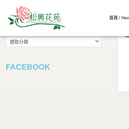
文
跳
章
至
分
首頁 / Ho
主
類
文章分類
要
內
容
FACEBOOK