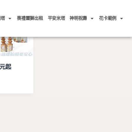
頭塔
喪禮靈獅出租
平安米塔
神明祝壽
花卡範例
0元起