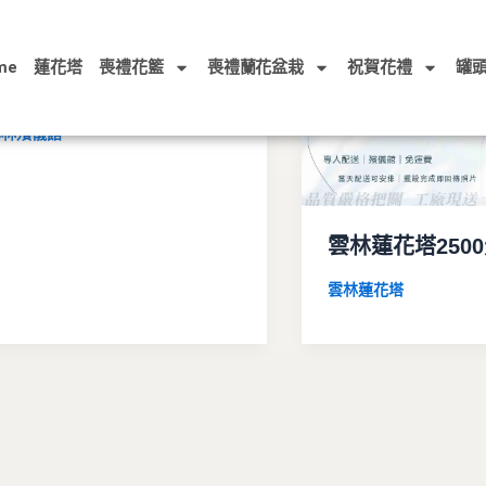
斗六｜蓮花塔・米塔・罐
me
蓮花塔
喪禮花籃
喪禮蘭花盆栽
祝賀花禮
罐
頭塔・靈獅
雲林殯儀館
雲林蓮花塔250
雲林蓮花塔