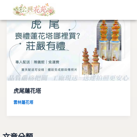
文
跳
章
至
分
主
類
要
內
容
虎尾蓮花塔
雲林蓮花塔