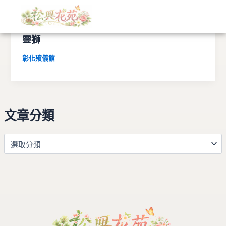
文
跳
章
至
分
彰化市立殯儀館｜米塔・罐頭塔・蓮花塔・
主
類
靈獅
要
內
彰化殯儀館
容
文章分類