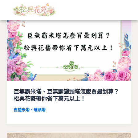
文
跳
章
至
分
主
類
要
內
容
巨無霸米塔、巨無霸罐頭塔怎麼買最划算？
松興花藝帶你省下萬元以上！
喪禮米塔、罐頭塔