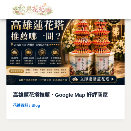
文
跳
章
至
分
主
類
要
內
容
高雄蓮花塔推薦・Google Map 好評商家
花禮百科 / Blog