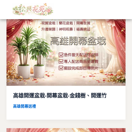
文
跳
章
至
分
主
類
要
內
容
高雄開運盆栽-開幕盆栽-金錢樹、開運竹
高雄開幕送禮