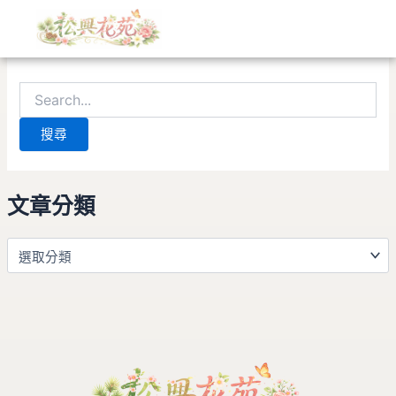
文
搜
跳
章
尋
至
分
關
找不到符合條件的內容。請使用搜尋功能，應會有所幫助。
主
類
鍵
要
字:
內
容
文章分類