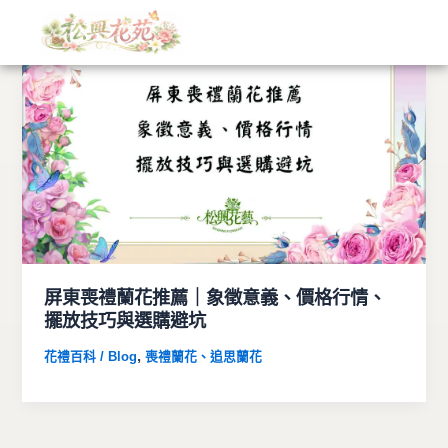
文
跳
章
至
分
主
類
要
內
容
屏東喪禮蘭花推薦｜象徵意義、價格行情、
擺放技巧與選購避坑
,
花禮百科 / Blog
喪禮蘭花、追思蘭花