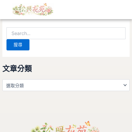
文
搜
跳
章
尋
至
分
關
找不到符合條件的內容。請使用搜尋功能，應會有所幫助。
主
類
鍵
要
字:
內
容
文章分類