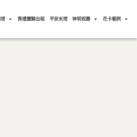
頭塔
喪禮靈獅出租
平安米塔
神明祝壽
花卡範例