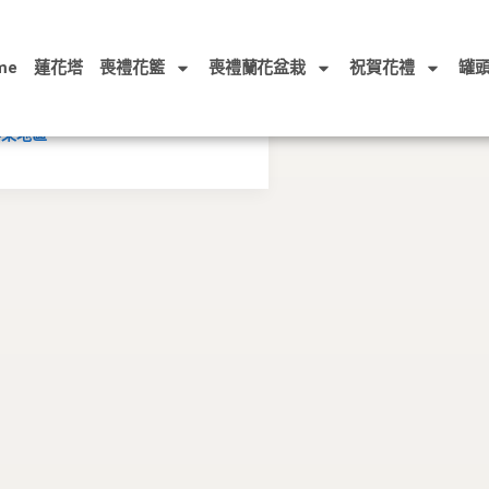
屏東市花店推薦 在地5星
me
蓮花塔
喪禮花籃
喪禮蘭花盆栽
祝賀花禮
罐
評論破百推薦
屏東地區