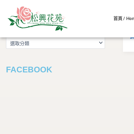
文
跳
章
至
分
首頁 / Ho
主
類
文章分類
要
內
容
FACEBOOK