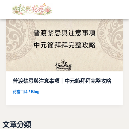
文
跳
章
至
分
主
類
要
內
容
普渡禁忌與注意事項｜中元節拜拜完整攻略
花禮百科 / Blog
文章分類