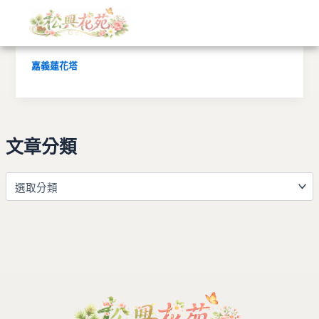
文
跳
章
至
分
嘉義朴子蓮花塔2500元起
主
類
要
嘉義蓮花塔
內
容
文章分類