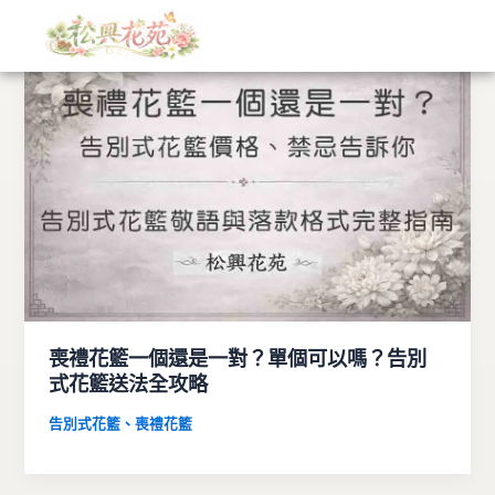
文
跳
章
至
分
主
類
要
內
容
喪禮花籃一個還是一對？單個可以嗎？告別
式花籃送法全攻略
告別式花籃、喪禮花籃