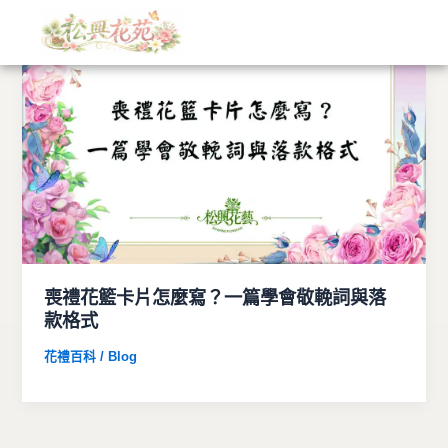
文
跳
章
至
分
主
類
要
內
容
喪禮花籃卡片怎麼寫？一篇學會敬輓詞與落
款格式
花禮百科 / Blog