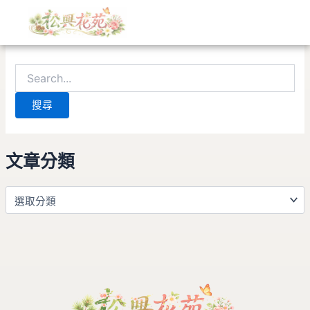
文
搜
跳
章
尋
至
分
關
找不到符合條件的內容。請使用搜尋功能，應會有所幫助。
主
類
鍵
要
字:
內
容
文章分類