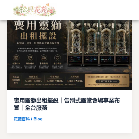
文
跳
章
至
分
主
類
要
內
容
喪用靈獅出租擺設｜告別式靈堂會場專業布
置｜全台服務
花禮百科 / Blog