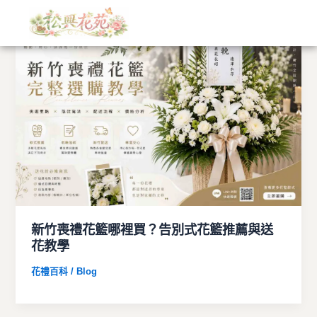
文
跳
章
至
分
主
類
要
內
容
新竹喪禮花籃哪裡買？告別式花籃推薦與送
花教學
花禮百科 / Blog