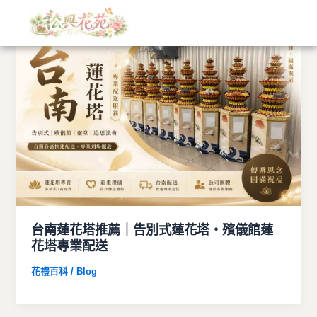
文
跳
章
至
分
主
類
要
內
容
台南蓮花塔推薦｜告別式蓮花塔・殯儀館蓮
花塔專業配送
花禮百科 / Blog