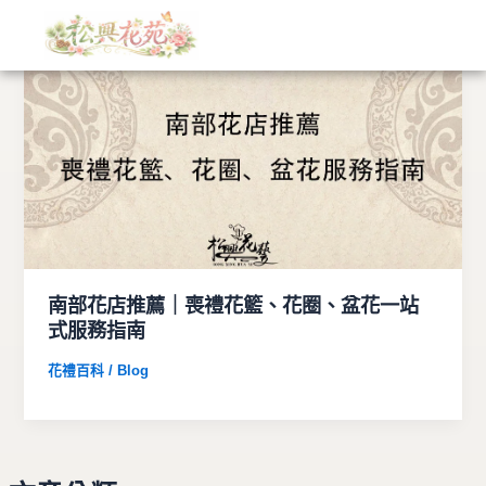
文
跳
章
至
分
主
類
要
內
容
南部花店推薦｜喪禮花籃、花圈、盆花一站
式服務指南
花禮百科 / Blog