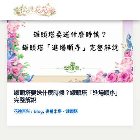
文
跳
章
至
分
主
類
要
內
容
罐頭塔要送什麼時候？罐頭塔「進場順序」
完整解說
,
花禮百科 / Blog
喪禮米塔、罐頭塔