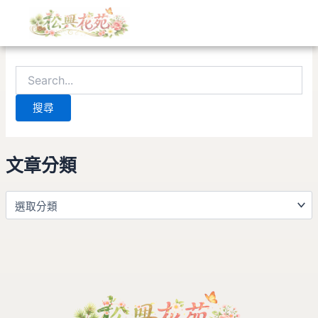
文
搜
跳
章
尋
至
分
關
找不到符合條件的內容。請使用搜尋功能，應會有所幫助。
主
類
鍵
要
字:
內
容
文章分類