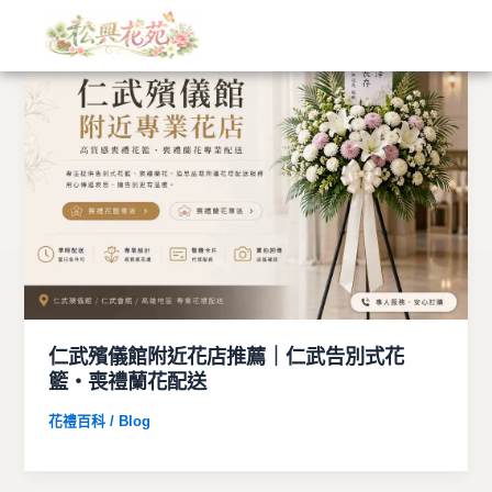
文
跳
章
至
分
主
類
要
內
容
仁武殯儀館附近花店推薦｜仁武告別式花
籃・喪禮蘭花配送
花禮百科 / Blog