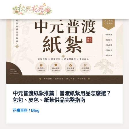
文
跳
章
至
分
主
類
要
內
容
中元普渡紙紮推薦｜普渡紙紮用品怎麼選？
包包、皮包、紙紮供品完整指南
花禮百科 / Blog