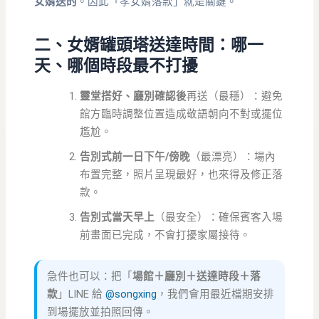
女婿送的
。因此「孝女婿落款」就是關鍵。
二、女婿罐頭塔送達時間：哪一
天、哪個時段最不打擾
靈堂搭好、廳別確認後
再送（最穩）：避免
館方臨時調整位置造成敬語朝向不對或擺位
尷尬。
告別式前一日下午/傍晚
（最漂亮）：場內
布置完整，照片呈現最好，也來得及修正落
款。
告別式當天早上
（最安全）：確保賓客入場
前畫面已完成，不會打擾家屬接待。
急件也可以：把「
場館＋廳別＋送達時段＋落
款
」LINE 給
@songxing
，我們會用最近檔期安排
到場擺放並拍照回傳。