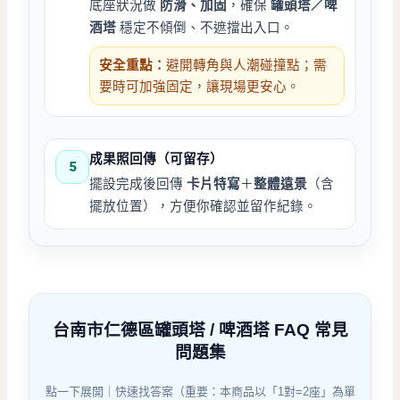
底座狀況做
防滑、加固
，確保
罐頭塔／啤
酒塔
穩定不傾倒、不遮擋出入口。
安全重點：
避開轉角與人潮碰撞點；需
要時可加強固定，讓現場更安心。
成果照回傳（可留存）
5
擺設完成後回傳
卡片特寫
＋
整體遠景
（含
擺放位置），方便你確認並留作紀錄。
台南市仁德區罐頭塔 / 啤酒塔 FAQ 常見
問題集
點一下展開｜快速找答案（重要：本商品以「1對=2座」為單