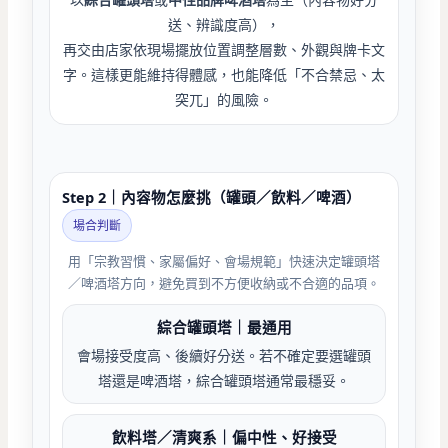
送、辨識度高），
再交由店家依現場擺放位置調整層數、外觀與牌卡文
字。這樣更能維持得體感，也能降低「不合禁忌、太
突兀」的風險。
Step 2｜內容物怎麼挑（罐頭／飲料／啤酒）
場合判斷
用「宗教習慣、家屬偏好、會場規範」快速決定罐頭塔
／啤酒塔方向，避免買到不方便收納或不合適的品項。
綜合罐頭塔｜最通用
會場接受度高、後續好分送。若不確定要選罐頭
塔還是啤酒塔，綜合罐頭塔通常最穩妥。
飲料塔／清爽系｜偏中性、好接受