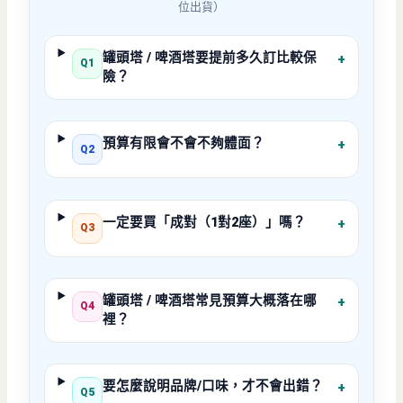
位出貨）
罐頭塔 / 啤酒塔要提前多久訂比較保
+
Q1
險？
預算有限會不會不夠體面？
+
Q2
一定要買「成對（1對2座）」嗎？
+
Q3
罐頭塔 / 啤酒塔常見預算大概落在哪
+
Q4
裡？
要怎麼說明品牌/口味，才不會出錯？
+
Q5