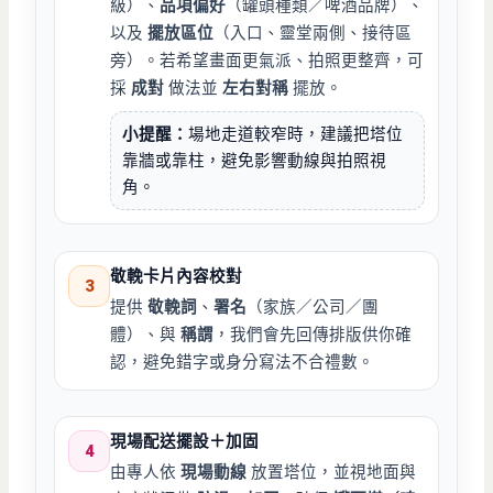
級）、
品項偏好
（罐頭種類／啤酒品牌）、
以及
擺放區位
（入口、靈堂兩側、接待區
旁）。若希望畫面更氣派、拍照更整齊，可
採
成對
做法並
左右對稱
擺放。
小提醒：
場地走道較窄時，建議把塔位
靠牆或靠柱，避免影響動線與拍照視
角。
敬輓卡片內容校對
3
提供
敬輓詞
、
署名
（家族／公司／團
體）、與
稱謂
，我們會先回傳排版供你確
認，避免錯字或身分寫法不合禮數。
現場配送擺設＋加固
4
由專人依
現場動線
放置塔位，並視地面與