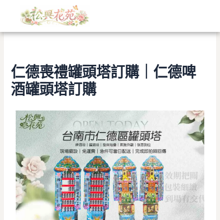
文
跳
章
至
分
主
類
要
內
容
仁德喪禮罐頭塔訂購｜仁德啤
酒罐頭塔訂購