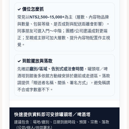
✓ 價位怎麼抓
常見以
NT$2,500–15,000+
為主（層數、內容物品牌
與數量、包裝等級、是否成對與配送距離會影響）。
同事朋友可選入門～中階；團體/公司建議成對更端
正；至親或主辦可加大層數、提升內容物配置作主視
覺。
✓ 到館擺放與落款
先確認
廳別/區域、告別式或法會時間
，罐頭塔／啤
酒塔到館後多依館方動線安排於廳前或走道區。落款
請提供「贈送者名稱、關係、署名方式」，避免稱謂
不合或字數塞不下。
快速提供資料即可安排罐頭塔／啤酒塔
建議包含：場地/廳別、日期到館時段、預算、宗教、落款
（公司/個人/共同署名）