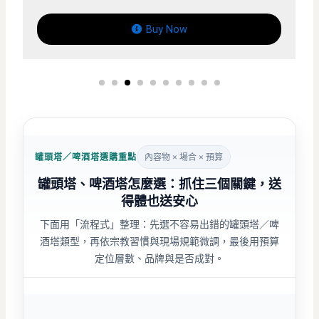
w
Buy Now
罐頭塔／啤酒塔選購重點
內容物 × 場合 × 預算
罐頭塔、啤酒塔怎麼選：抓住三個關鍵，送
得體也送安心
下面用「流程式」整理：先選不容易出錯的罐頭塔／啤
酒塔類型，再依宗教習慣與現場規範微調，最後用預算
定位層數、品牌與是否成對。