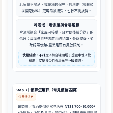
若家屬不喝酒、或現場較保守，飲料塔（或罐頭
塔搭配飲料）更容易被接受，也較不挑族群。
啤酒塔｜看家屬與會場規範
啤酒塔適合「家屬可接受、且方便後續分送」的
情境；建議選擇辨識度高的品牌、外觀整齊，並
確認殯儀館/靈堂是否有擺放限制。
快速結論：
不確定→綜合罐頭塔；想更中性→飲
料塔；家屬接受且會場允許→啤酒塔。
Step 3｜預算怎麼抓（常見價位區間）
依關係決定
罐頭塔／啤酒塔價格常見落在
NT$1,700–10,000+
（依層數、內容物品牌、是否成對、配送距離與現場