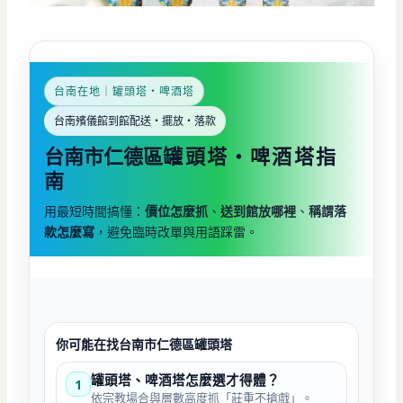
台南在地｜罐頭塔・啤酒塔
台南殯儀館到館配送・擺放・落款
台南市仁德區
罐頭塔・啤酒塔指
南
用最短時間搞懂：
價位怎麼抓
、
送到館放哪裡
、
稱謂落
款怎麼寫
，避免臨時改單與用語踩雷。
你可能在找台南市仁德區罐頭塔
罐頭塔、啤酒塔怎麼選才得體？
1
依宗教場合與層數高度抓「莊重不搶戲」。