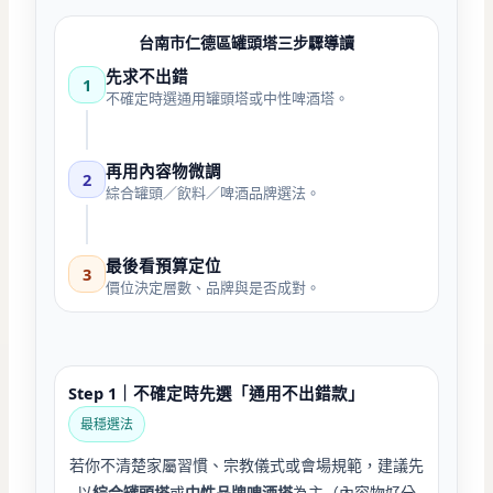
台南市仁德區罐頭塔三步驟導讀
先求不出錯
1
不確定時選通用罐頭塔或中性啤酒塔。
再用內容物微調
2
綜合罐頭／飲料／啤酒品牌選法。
最後看預算定位
3
價位決定層數、品牌與是否成對。
Step 1｜不確定時先選「通用不出錯款」
最穩選法
若你不清楚家屬習慣、宗教儀式或會場規範，建議先
以
綜合罐頭塔
或
中性品牌啤酒塔
為主（內容物好分