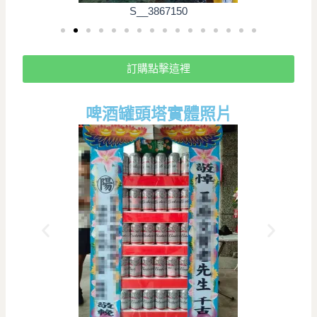
S__3867150
訂購點擊這裡
啤酒罐頭塔實體照片