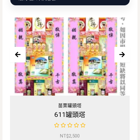
塔
米塔罐頭塔
頭塔
4X4祈福米塔(200
0
NT$
2,800