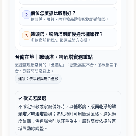
價位怎麼抓比較剛好？
2
依關係、層數、內容物品牌與配送距離調整。
罐頭塔、啤酒塔到館後通常擺哪裡？
3
多依廳前動線/走道區或館方安排。
台南在地｜罐頭塔・啤酒塔實務重點
這裡整理最常見的「出錯點」：層數高度不合、落款稱謂不
合、到館時間沒對上。
建議：依宗教與場合選款
✓ 款式怎麼選
不確定宗教或家屬偏好時，以
低彩度、版面乾淨的罐
頭塔／啤酒塔
最穩；追思禮拜可用簡潔風格、避免過
度鮮豔；佛道場合則以莊重為主，層數高度依擺放區
域與動線調整。