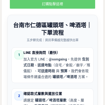
訂購點擊這裡
台南市仁德區罐頭塔、啤酒塔｜
下單流程
五步驟完成｜資訊準備越完整越快出單
LINE 直接詢問（最快）
1
加入官方 LINE：
@songxing
，先提供
告別
式日期
、
送達地點
（自宅／會館／廟宇／殯
儀館）、
可送達時段
與
預算
，我們會依現
場條件建議合適的
罐頭塔／啤酒塔
方案。
確認款式層數與擺放位置
2
請選定
罐頭塔／啤酒塔層數
（高度、層