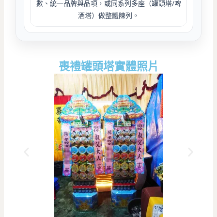
數、統一品牌與品項，或同系列多座（罐頭塔/啤
酒塔）做整體陳列。
喪禮罐頭塔實體照片