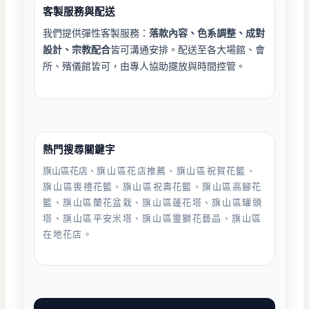
客製服務與配送
我們提供彈性客製服務：
落款內容、色系調整、成對
設計、宗教配合
皆可溝通安排。配送至各大場館、會
所、殯儀館皆可，由專人協助擺放與時間控管。
熱門搜尋關鍵字
旗山區花店、
旗山
區
花店推薦、
旗山
區
祝賀花籃、
旗山
區
喪禮花籃、
旗山
區
祝壽花籃、
旗山
區
高腳花
籃、
旗山
區
蘭花盆栽、
旗山
區
蓮花塔、
旗山
區
罐頭
塔、
旗山
區
平安米塔、
旗山
區
靈獅花藝品、
旗山
區
在地花店。