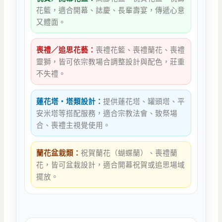
花籃，適合開幕、誌慶、長輩壽宴，傳遞心意
又體面。
喪禮／追思花藝：
喪禮花籃、喪禮蘭花、喪禮
靈獅，皆可依宗教場合調整設計與配色，莊重
不失禮。
蓮花塔・塔類設計：
提供蓮花塔、罐頭塔、平
安米塔等搭配服務，適合宗教法會、致祭場
合、喪禮主視覺使用。
蘭花盆栽類：
祝賀蘭花（蝴蝶蘭）、喪禮蘭
花，皆可盆栽設計，適合開幕祝賀或追思場域
擺放。