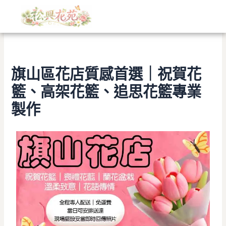
文
跳
章
至
分
主
類
要
內
容
旗山區花店質感首選｜祝賀花
籃、高架花籃、追思花籃專業
製作