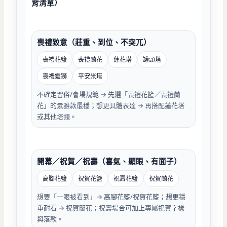
背清單）
喪禮致意（莊重、到位、不突兀）
喪禮花籃
喪禮蘭花
蓮花塔
罐頭塔
喪禮靈獅
平安米塔
不確定習俗/會場規範 → 先選「喪禮花籃／喪禮蘭
花」的素雅款最穩；想更具體表達 → 再搭配蓮花塔
或其他塔類。
開幕／祝賀／祝壽（喜氣、顯眼、有面子）
高腳花籃
祝賀花籃
祝壽花籃
祝賀蘭花
想要「一眼被看到」→ 高腳花籃/祝賀花籃；想更穩
重耐看 → 祝賀蘭花；祝壽場合可加上專屬祝賀字樣
與落款。