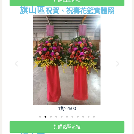
旗山
區
祝賀、祝壽花籃實體照
1對-2500
訂購點擊這裡