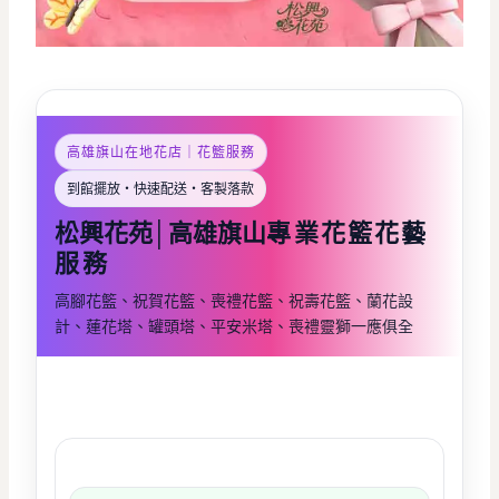
高雄旗山在地花店｜花籃服務
到館擺放・快速配送・客製落款
松興花苑│高雄旗山
專業花籃花藝
服務
高腳花籃、祝賀花籃、喪禮花籃、祝壽花籃、蘭花設
計、蓮花塔、罐頭塔、平安米塔、喪禮靈獅一應俱全