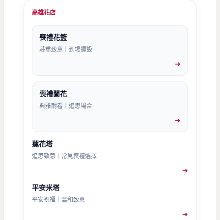
高雄花店
喪禮花籃
莊重致意｜到場擺設
➜
喪禮蘭花
典雅耐看｜追思場合
➜
蓮花塔
追思致意｜常見喪禮選擇
➜
平安米塔
平安祝福｜溫和致意
➜