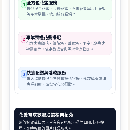
全方位花籃服務
1
提供祝賀花籃、喪禮花籃、祝壽花籃與高腳花籃
等多樣選擇，適用於各種場合。
專業喪禮花藝搭配
2
包含喪禮蘭花、蓮花塔、罐頭塔、平安米塔與喪
禮靈獅等，依宗教場合與需求量身搭配。
快速配送與落款服務
3
專人協助擺放至各殯儀館或會場，落款稱謂處理
專業細緻，讓您安心又得體。
花藝需求歡迎洽詢松興花苑
無論祝賀或追思，皆有合宜搭配。提供 LINE 快速接
單、即時報價與圖片確認服務。