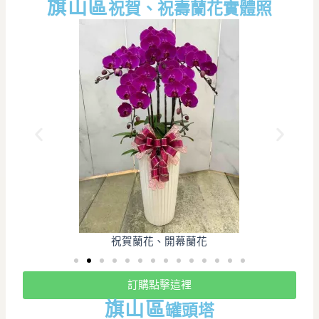
旗山
區
祝賀、祝壽蘭花實體照
祝賀蘭花、開幕蘭花
訂購點擊這裡
旗山
區
罐頭塔