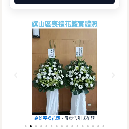
旗山區喪禮花籃實體照
高雄喪禮花籃
、屏東告別式花籃