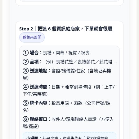
Step 2｜把這 6 個資訊給店家，下單就會很順
避免來回問
① 場合：
喪禮 / 開幕 / 祝賀 / 祝壽
② 品項：
（例）喪禮花籃／喪禮蘭花／蓮花塔…
③ 送達地點：
會館/殯儀館/住家（含地址與樓
層）
④ 送達時間：
日期 + 希望到場時段（例：上午/
下午/某時前）
⑤ 牌卡內容：
致意用語 + 落款（公司行號/姓
名）
⑥ 聯絡窗口：
收件人/現場聯絡人電話（方便入
場/擺設）
小提醒：
若是喪禮，建議先告知宗教/會場規範