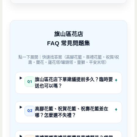
旗山區花店
FAQ 常見問題集
點一下展開｜快速找答案（高腳花籃・喪禮花籃・祝賀/祝
壽・蘭花・蓮花塔/罐頭塔・靈獅・平安米塔）
旗山區花店下單建議提前多久？臨時要
+
Q1
送也可以嗎？
高腳花籃、祝賀花籃、祝壽花籃差在
+
Q2
哪？怎麼選不失禮？