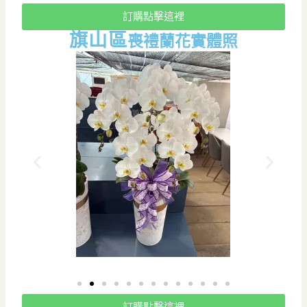
訂購點擊這裡
旗山
區
喪禮蘭花實體照
訂購點擊這裡