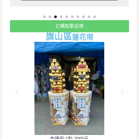
訂購點擊這裡
旗山
區
蓮花塔
金磚塔-1對-3000元