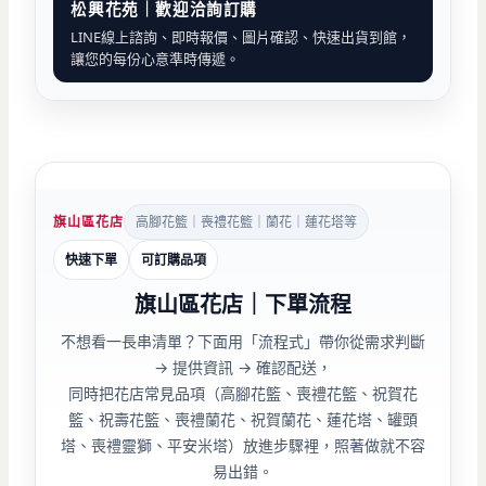
松興花苑｜歡迎洽詢訂購
LINE線上諮詢、即時報價、圖片確認、快速出貨到館，
讓您的每份心意準時傳遞。
旗山區花店
高腳花籃｜喪禮花籃｜蘭花｜蓮花塔等
快速下單
可訂購品項
旗山區花店｜下單流程
不想看一長串清單？下面用「流程式」帶你從需求判斷
→ 提供資訊 → 確認配送，
同時把花店常見品項（高腳花籃、喪禮花籃、祝賀花
籃、祝壽花籃、喪禮蘭花、祝賀蘭花、蓮花塔、罐頭
塔、喪禮靈獅、平安米塔）放進步驟裡，照著做就不容
易出錯。