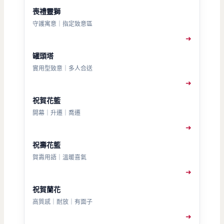
喪禮靈獅
守護寓意｜指定致意區
➜
罐頭塔
實用型致意｜多人合送
➜
祝賀花籃
開幕｜升遷｜喬遷
➜
祝壽花籃
賀壽用語｜溫暖喜氣
➜
祝賀蘭花
高質感｜耐放｜有面子
➜