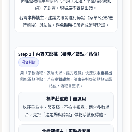
把進退場路線與停點（不擋主走道、不壓縮家屬動
線）先對齊，現場最不容易出錯。
若需
孝獅護主
，建議先確認進行節點（家祭/公祭/送
行前後）與站位，避免臨時插段造成流程延誤。
Step 2｜內容怎麼挑（獅陣／鼓點／站位）
場合判斷
用「宗教流程、家屬需求、館方規範」快速決定
靈獅出
租
配置與停點；若有
孝獅護主
，請事先對齊節點與家屬
站位，流程會更順。
標準莊重款｜最通用
以莊重為主、節奏穩、不搶主視覺；適合多數場
合，先把「進退場與停點」做乾淨就很得體。
含孝獅護主｜更貼近家屬