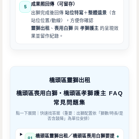
成果照回傳（可留存）
5
出獅完成後回傳
站位特寫
＋
整體遠景
（含
站位位置/動線），方便你確認
靈獅出租
、
喪用白獅
與
孝獅護主
的呈現效
果並留作紀錄。
橋頭區靈獅出租
橋頭區
喪用白獅・橋頭區
孝獅護主 FAQ
常見問題集
點一下展開｜快速找答案（重要：出獅配置依「獅數/時長/是
否含鼓陣」為單位安排）
橋頭區靈獅出租／橋頭區喪用白獅要提
+
Q1