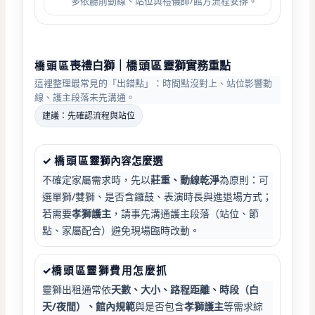
多依廳前動線、站位與禮儀師/館方流程安排。
喪禮白獅
｜
橋頭
區
靈獅實務重點
橋頭
區
這裡整理最常見的「出錯點」：時間點沒對上、站位影響動
線、護主段落未先溝通。
建議：先確認流程與站位
✓
橋頭
區
靈獅內容怎麼選
不確定家屬需求時，先以
莊重、動線乾淨
為原則：可
選單獅/雙獅、是否含鑼鼓、表演時長與進退場方式；
若需要
孝獅護主
，請事先溝通護主段落（站位、節
點、家屬配合）避免現場臨時改動。
✓
橋頭
區
靈獅費用怎麼抓
靈獅出租通常依
天數、大小、路程距離、時段（白
天/夜間）、館內規範
與是否包含
孝獅護主
等需求綜