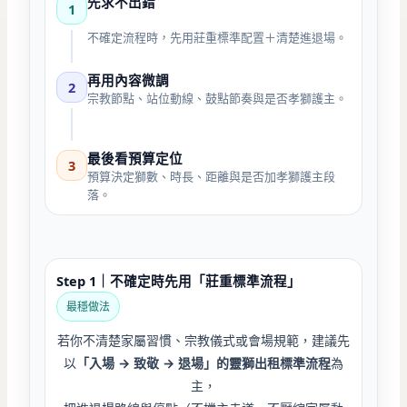
先求不出錯
1
不確定流程時，先用莊重標準配置＋清楚進退場。
再用內容微調
2
宗教節點、站位動線、鼓點節奏與是否孝獅護主。
最後看預算定位
3
預算決定獅數、時長、距離與是否加孝獅護主段
落。
Step 1｜不確定時先用「莊重標準流程」
最穩做法
若你不清楚家屬習慣、宗教儀式或會場規範，建議先
以
「入場 → 致敬 → 退場」的靈獅出租標準流程
為
主，