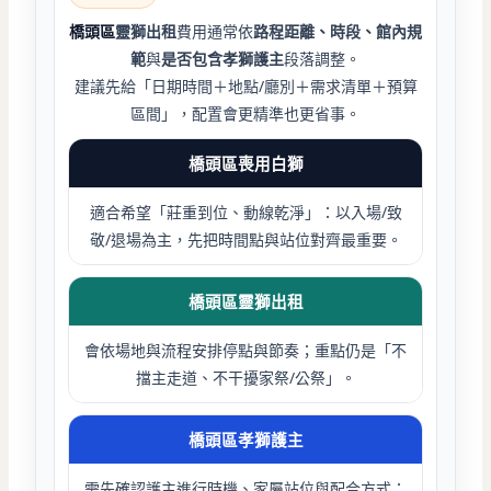
橋頭區
靈獅出租
費用通常依
路程距離、時段、館內規
範
與
是否包含孝獅護主
段落調整。
建議先給「日期時間＋地點/廳別＋需求清單＋預算
區間」，配置會更精準也更省事。
橋頭區喪用白獅
適合希望「莊重到位、動線乾淨」：以入場/致
敬/退場為主，先把時間點與站位對齊最重要。
橋頭區靈獅出租
會依場地與流程安排停點與節奏；重點仍是「不
擋主走道、不干擾家祭/公祭」。
橋頭區孝獅護主
需先確認護主進行時機、家屬站位與配合方式；