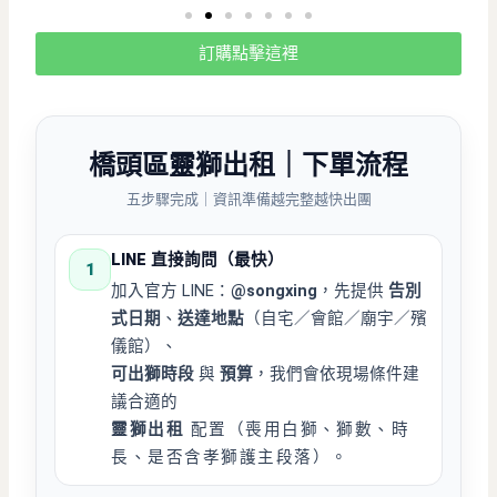
訂購點擊這裡
橋頭區靈獅出租
｜下單流程
五步驟完成｜資訊準備越完整越快出團
LINE 直接詢問（最快）
1
加入官方 LINE：
@songxing
，先提供
告別
式日期
、
送達地點
（自宅／會館／廟宇／殯
儀館）、
可出獅時段
與
預算
，我們會依現場條件建
議合適的
靈獅出租
配置（喪用白獅、獅數、時
長、是否含孝獅護主段落）。