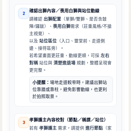
確認出獅內容／喪用白獅與站位動線
2
請確認
出獅配置
（單獅/雙獅、是否含鼓
陣/鑼鈸）、
喪用白獅
需求（莊重風格/不搶
主視覺）、
以及
站位區位
（入口、靈堂前、走道側
邊、接待區旁）。
若希望畫面更莊重、動線更順，可採
左右
對稱
站位與
清楚進退場
規劃，整體呈現會
更完整。
小提醒：
場地走道較窄時，建議出獅站
位靠牆或靠柱，避免影響動線，也更利
於拍照取景。
孝獅護主內容校對（節點／稱謂／站位）
3
若有
孝獅護主
需求，請提供
進行節點
（家