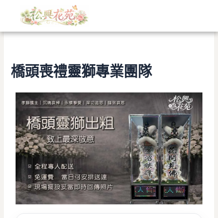
文
跳
章
至
分
主
類
要
內
容
橋頭喪禮靈獅專業團隊