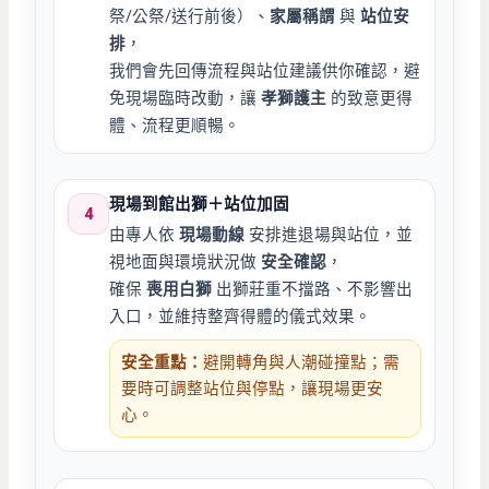
祭/公祭/送行前後）、
家屬稱謂
與
站位安
排
，
我們會先回傳流程與站位建議供你確認，避
免現場臨時改動，讓
孝獅護主
的致意更得
體、流程更順暢。
現場到館出獅＋站位加固
4
由專人依
現場動線
安排進退場與站位，並
視地面與環境狀況做
安全確認
，
確保
喪用白獅
出獅莊重不擋路、不影響出
入口，並維持整齊得體的儀式效果。
安全重點：
避開轉角與人潮碰撞點；需
要時可調整站位與停點，讓現場更安
心。