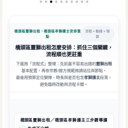
橋頭區靈獅出租・橋頭區孝獅護主安排重
流程 × 動線 × 預
點
算
橋頭區靈獅出租怎麼安排：抓住三個關鍵，
流程順也更莊重
下面用「流程式」整理：先抓最不容易出錯的
靈獅出租
基本配置，再依宗教/館方規範微調站位與節點，
最後用預算定位獅陣、時長與是否包含
孝獅護主
段落，
避免臨時改動與流程卡關。
橋頭
區靈獅出租／橋頭
區
孝獅護主三步驟導讀