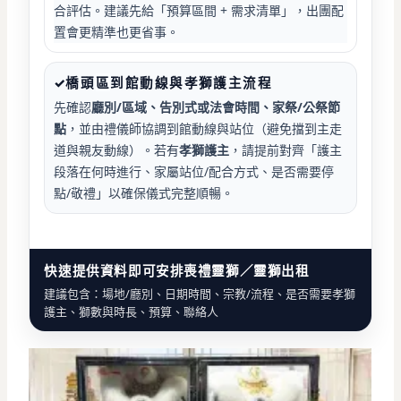
合評估。建議先給「預算區間 + 需求清單」，出團配
置會更精準也更省事。
✓
橋頭
區
到館動線與孝獅護主流程
先確認
廳別/區域、告別式或法會時間、家祭/公祭節
點
，並由禮儀師協調到館動線與站位（避免擋到主走
道與親友動線）。若有
孝獅護主
，請提前對齊「護主
段落在何時進行、家屬站位/配合方式、是否需要停
點/敬禮」以確保儀式完整順暢。
快速提供資料即可安排喪禮靈獅／靈獅出租
建議包含：場地/廳別、日期時間、宗教/流程、是否需要孝獅
護主、獅數與時長、預算、聯絡人