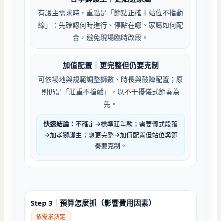
有護主需求時，重點是「節點正確＋站位不擋動
線」：先確認何時進行、停點在哪、家屬如何配
合，避免現場臨時改段。
加值配置｜更完整但仍要克制
可依場地與規範調整獅數、時長與鼓陣配置；原
則仍是「莊重不搶戲」，以不干擾儀式節奏為
先。
快速結論：
不確定→標準莊重款；需要儀式段落
→加孝獅護主；想更完整→加值配置但站位與節
奏要克制。
Step 3｜預算怎麼抓（影響費用因素）
依需求決定