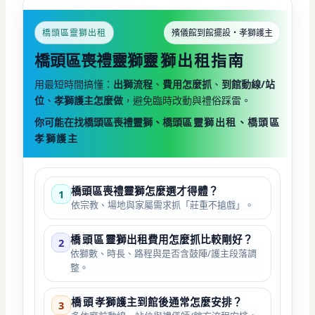
橋頭區靈獅出租
殯儀館到館擺設・孝獅護主
橋頭區喪禮靈獅
靈獅出租指南
用最短時間搞懂：
出獅流程
、
費用怎麼抓
、
到館動線/站
位
、
孝獅護主怎麼做
，避免臨時改動與禮俗踩雷。
你可能在找橋頭區喪禮靈獅、橋頭
區
靈獅出租、橋頭
區
孝獅護主
橋頭
區喪禮靈獅怎麼選才得體？
1
依宗教、場地與家屬需求抓「莊重不搶戲」。
橋頭
區
靈獅出租費用怎麼抓比較剛好？
2
依獅數、時長、路程與是否含鼓陣/護主段落調
整。
橋頭
孝獅護主到館後通常怎麼安排？
3