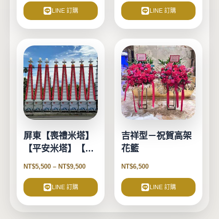
頁
LINE 訂購
LINE 訂購
面
選
擇
此
選
產
項
品
有
多
種
款
式。
屏東【喪禮米塔】
吉祥型－祝賀高架
可
【平安米塔】【告
花籃
在
別式米塔】
產
NT$
5,500
–
NT$
9,500
NT$
6,500
品
頁
LINE 訂購
LINE 訂購
面
選