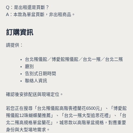
Q：是出租還是買斷？
A：本款為單盆買斷，非出租商品。
訂購資訊
請提供：
台北殯儀館／博愛館殯儀館／台北一殯／台北二殯
廳別
告別式日期時間
聯絡人資訊
確認後安排配送與現場定位。
若您正在搜尋「台北殯儀館高階喪禮蘭花6500元」、「博愛館
殯儀館12珠蝴蝶蘭推薦」、「台北一殯大型追思花禮」、「台
北二殯高規格單盆蘭花」，城思款以高階單盆規格，對應重要
身份與大型場地需求。