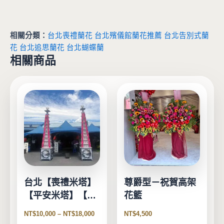
相關分類：
台北喪禮蘭花
台北殯儀館蘭花推薦
台北告別式蘭
花
台北追思蘭花
台北蝴蝶蘭
相關商品
此
產
品
有
多
種
款
式。
台北【喪禮米塔】
尊爵型－祝賀高架
可
【平安米塔】【告
花籃
在
別式米塔】
產
NT$
10,000
–
NT$
18,000
NT$
4,500
品