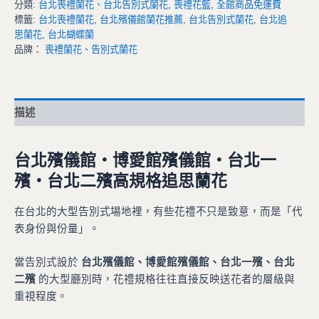
分類:
台北喪禮蘭花、台北告別式蘭花
,
喪禮花籃
,
全館商品免運費
標籤:
台北喪禮蘭花
,
台北殯儀館蘭花推薦
,
台北告別式蘭花
,
台北追
思蘭花
,
台北蝴蝶蘭
品牌：
喪禮蘭花、告別式蘭花
描述
台北殯儀館・博愛館殯儀館・台北一
殯・台北二殯高規格追思蘭花
在台北的大型告別式場地裡，有些花禮不只是致意，而是「代
表身份與份量」。
當告別式設於
台北殯儀館、博愛館殯儀館、台北一殯、台北
二殯
的大型廳別時，花禮規格往往直接反映送花者的層級與
重視程度。