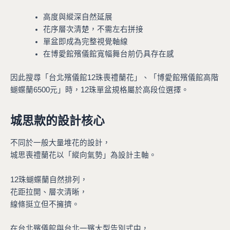
高度與縱深自然延展
花序層次清楚，不需左右拼接
單盆即成為完整視覺軸線
在博愛館殯儀館寬幅舞台前仍具存在感
因此搜尋「台北殯儀館12珠喪禮蘭花」、「博愛館殯儀館高階
蝴蝶蘭6500元」時，12珠單盆規格屬於高段位選擇。
城思款的設計核心
不同於一般大量堆花的設計，
城思喪禮蘭花以「縱向氣勢」為設計主軸。
12珠蝴蝶蘭自然排列，
花距拉開、層次清晰，
線條挺立但不擁擠。
在台北殯儀館與台北一殯大型告別式中，