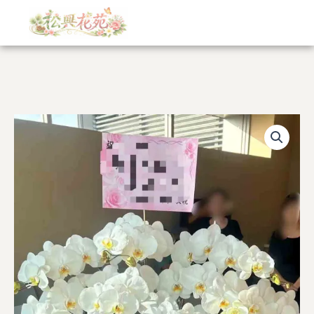
跳
至
主
要
內
容