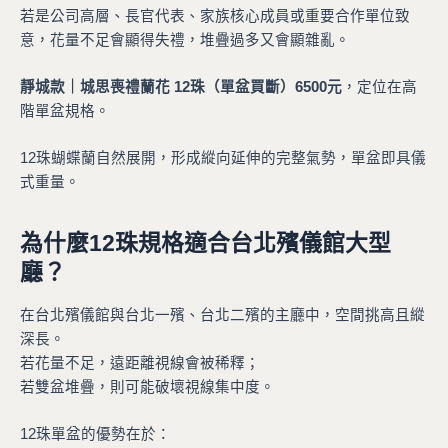
若是公司高層、長官代表、家族核心成員或重要合作單位致
意，花量不足會顯得失禮，堆疊過多又會顯雜亂。
靜城款｜城思喪禮蘭花 12珠（單盆買斷）6500元
，定位在高
階單盆規格。
12珠蝴蝶蘭自然展開，形成縱向延伸的完整氣勢，單盆即具儀
式重量。
為什麼12珠規格適合台北殯儀館大型
廳？
在台北殯儀館與台北一殯、台北二殯的主廳中，空間挑高且縱
深長。
若花量不足，遠距離視線會被稀釋；
若雙盆堆疊，則可能破壞視線集中度。
12珠單盆的優勢在於：