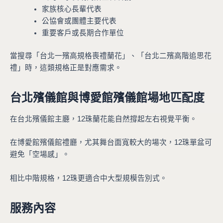
家族核心長輩代表
公協會或團體主要代表
重要客戶或長期合作單位
當搜尋「台北一殯高規格喪禮蘭花」、「台北二殯高階追思花
禮」時，這類規格正是對應需求。
台北殯儀館與博愛館殯儀館場地匹配度
在台北殯儀館主廳，12珠蘭花能自然撐起左右視覺平衡。
在博愛館殯儀館禮廳，尤其舞台面寬較大的場次，12珠單盆可
避免「空場感」。
相比中階規格，12珠更適合中大型規模告別式。
服務內容