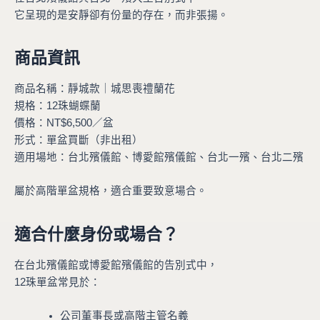
它呈現的是安靜卻有份量的存在，而非張揚。
商品資訊
商品名稱：靜城款｜城思喪禮蘭花
規格：12珠蝴蝶蘭
價格：NT$6,500／盆
形式：單盆買斷（非出租）
適用場地：台北殯儀館、博愛館殯儀館、台北一殯、台北二殯
屬於高階單盆規格，適合重要致意場合。
適合什麼身份或場合？
在台北殯儀館或博愛館殯儀館的告別式中，
12珠單盆常見於：
公司董事長或高階主管名義