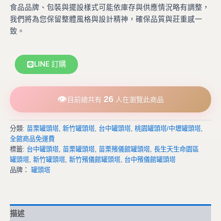
食品品牌、包裝與擺設樣式可能依庫存與供應情況略有調整，
我們將為您保留整體風格與設計精神，確保品質與莊重感一
致。
LINE 訂購
👁
26
目前總共有
人在瀏覽此商品
分類:
苗栗罐頭塔
,
新竹罐頭塔
,
台中罐頭塔
,
桃園罐頭塔/中壢罐頭塔
,
全館商品免運費
標籤:
台中罐頭塔
,
苗栗罐頭塔
,
苗栗殯儀館罐頭塔
,
長生天生命園區
罐頭塔
,
新竹罐頭塔
,
新竹殯儀館罐頭塔
,
台中殯儀館罐頭塔
品牌：
罐頭塔
描述