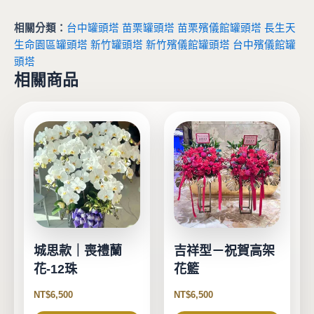
相關分類：
台中罐頭塔
苗栗罐頭塔
苗栗殯儀館罐頭塔
長生天
生命園區罐頭塔
新竹罐頭塔
新竹殯儀館罐頭塔
台中殯儀館罐
頭塔
相關商品
城思款｜喪禮蘭
吉祥型－祝賀高架
花-12珠
花籃
NT$
6,500
NT$
6,500