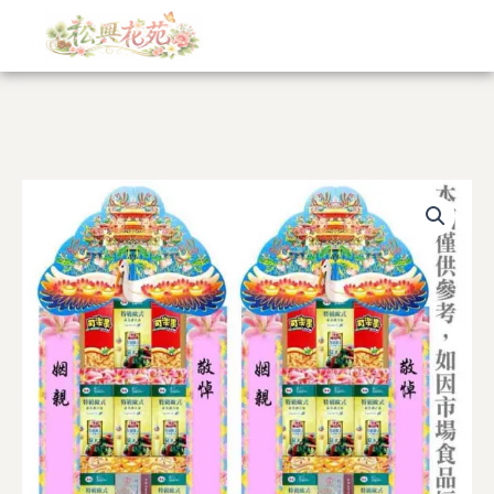
跳
至
主
要
內
容