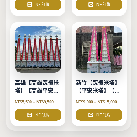
LINE 訂購
LINE 訂購
此
此
產
產
品
品
有
有
多
多
種
種
款
款
式。
式。
高雄【高雄喪禮米
新竹【喪禮米塔】
可
可
塔】【高雄平安米
【平安米塔】【告
在
在
塔】【高雄告別式
別式米塔】
產
產
NT$
5,500
–
NT$
9,500
NT$
9,000
–
NT$
15,000
品
米塔】
品
頁
頁
LINE 訂購
LINE 訂購
面
面
選
選
擇
擇