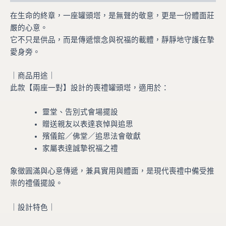
在生命的終章，一座罐頭塔，是無聲的敬意，更是一份體面莊
嚴的心意。
它不只是供品，而是傳遞懷念與祝福的載體，靜靜地守護在摯
愛身旁。
｜商品用途｜
此款【兩座一對】設計的喪禮罐頭塔，適用於：
靈堂、告別式會場擺設
贈送親友以表達哀悼與追思
殯儀館／佛堂／追思法會敬獻
家屬表達誠摯祝福之禮
象徵圓滿與心意傳遞，兼具實用與體面，是現代喪禮中備受推
崇的禮儀擺設。
｜設計特色｜