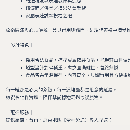
贈送親友以表達哀悼與追思
殯儀館／佛堂／追思法會敬獻
家屬表達誠摯祝福之禮
象徵圓滿與心意傳遞，兼具實用與體面，是現代喪禮中備受
｜設計特色｜
採用合法食品，搭配層層罐裝食品，呈現莊重且溫
塔型設計對稱穩重，寓意圓滿離世、善終無憾
食品皆為常溫保存、內容齊全，具體實用且方便後
每一罐都是心意的象徵，每一道堆疊都是思念的延續。
讓祝福化作實體，陪伴摯愛穩穩走過最後旅程。
｜配送服務｜
提供高雄、台南、屏東地區【全程免運】專人配送：