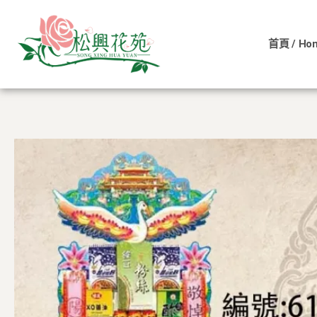
跳
至
首頁 / Ho
主
要
內
容