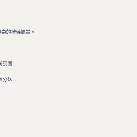
推崇的禮儀擺設。
潤氛圍
續分送