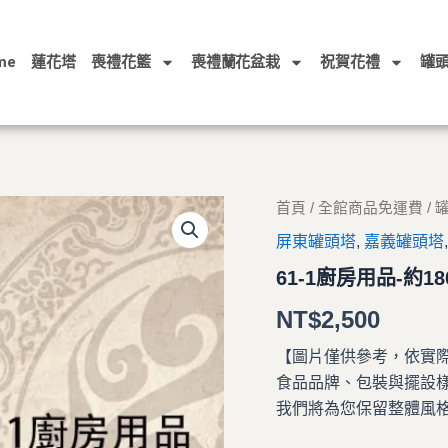
me
蓮花塔
喪禮花籃
喪禮蘭花盆栽
祝賀花禮
罐
首頁
/
全館商品免運費
/
屏東罐頭塔
,
嘉義罐頭塔
61-1廚房用品-約1
NT$
2,500
【圖片僅供參考，依實
食品品牌、包裝與擺設
我們將為您保留整體風