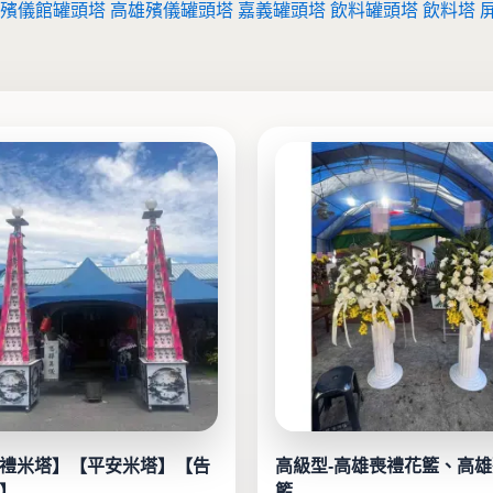
殯儀館罐頭塔
高雄殯儀罐頭塔
嘉義罐頭塔
飲料罐頭塔
飲料塔
禮米塔】【平安米塔】【告
高級型-高雄喪禮花籃、高
】
籃