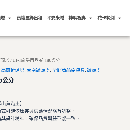
頭塔
喪禮靈獅出租
平安米塔
神明祝壽
花卡範例
罐頭塔
/ 61-1廚房用品-約180公分
,
高雄罐頭塔
,
台南罐頭塔
,
全館商品免運費
,
罐頭塔
80公分
際出貨為主】
樣式可能依庫存與供應情況略有調整，
格與設計精神，確保品質與莊重感一致。