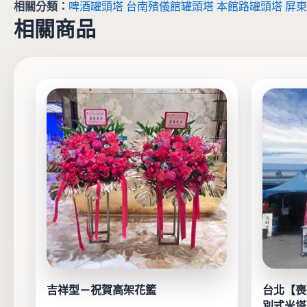
相關分類：
啤酒罐頭塔
台南殯儀館罐頭塔
本館路罐頭塔
屏東
相關商品
此
產
品
有
多
種
款
式。
可
在
產
品
吉祥型－祝賀高架花籃
台北【喪
頁
別式米塔