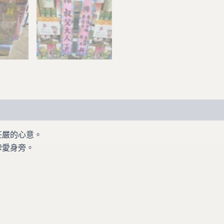
莊嚴的心意。
摯愛身旁。