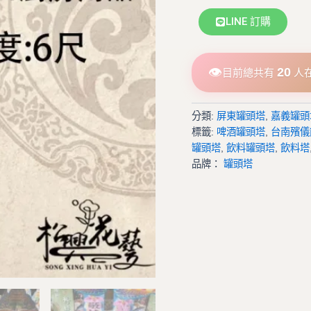
LINE 訂購
👁
20
目前總共有
人
分類:
屏東罐頭塔
,
嘉義罐頭
標籤:
啤酒罐頭塔
,
台南殯儀
罐頭塔
,
飲料罐頭塔
,
飲料塔
品牌：
罐頭塔