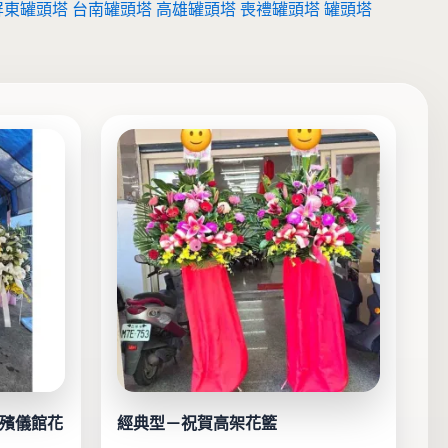
屏東罐頭塔
台南罐頭塔
高雄罐頭塔
喪禮罐頭塔
罐頭塔
雄殯儀館花
經典型－祝賀高架花籃