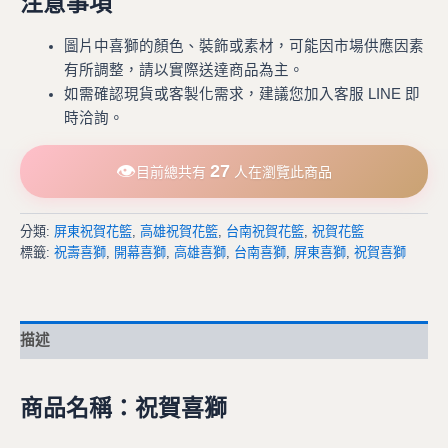
注意事項
圖片中喜獅的顏色、裝飾或素材，可能因市場供應因素
有所調整，請以實際送達商品為主。
如需確認現貨或客製化需求，建議您加入客服 LINE 即
時洽詢。
👁
27
目前總共有
人在瀏覽此商品
分類:
屏東祝賀花籃
,
高雄祝賀花籃
,
台南祝賀花籃
,
祝賀花籃
標籤:
祝壽喜獅
,
開幕喜獅
,
高雄喜獅
,
台南喜獅
,
屏東喜獅
,
祝賀喜獅
描述
商品名稱：祝賀喜獅