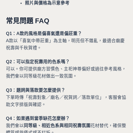
照片與價格為示意參考
常見問題 FAQ
Q1：A款的風格是偏喜氣還是偏莊重？
A款以「喜氣中帶莊重」為主軸，明亮但不雜亂，最適合廟慶
祝壽與千秋賀禮。
Q2：可以指定祝壽用的色系嗎？
可以。你可提供廟方習慣色、主祀神尊偏好或過往參考風格，
我們會以同等級花材做出一致氛圍。
Q3：題詞與落款要怎麼提供？
下單時傳「祝壽對象／廟名／祝賀詞／落款單位」，客服會協
助文字排版與確認。
Q4：如果遇到當季缺花怎麼辦？
我們會以
同等級、相近色系與相同祝壽氛圍
花材替代，確保整
體質感與儀式感不打折。