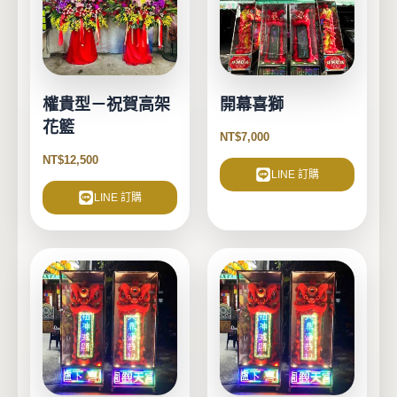
權貴型－祝賀高架
開幕喜獅
花籃
NT$
7,000
NT$
12,500
LINE 訂購
LINE 訂購