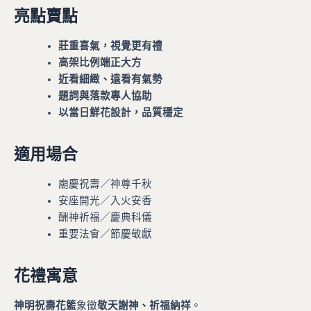
亮點賣點
莊重喜氣，視覺更有禮
高架比例端正大方
近看細緻、遠看有氣勢
題詞與落款專人協助
以當日鮮花設計，品質穩定
適用場合
廟慶祝壽／神尊千秋
安座開光／入火安香
酬神祈福／慶典科儀
重要法會／節慶敬獻
花禮寓意
神明祝壽花籃
象徵
敬天謝神、祈福納祥
。