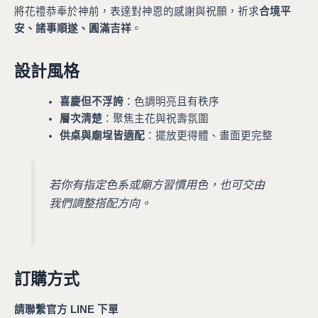
將花禮恭奉於神前，表達對神恩的感謝與祝願，祈求
合境平
安、諸事順遂、圓滿吉祥
。
設計風格
喜慶但不浮誇
：色調明亮且有秩序
層次清楚
：聚焦主花與祝壽氛圍
供桌與廟埕皆適配
：擺放更得體、畫面更完整
若你有指定色系或廟方習慣用色，也可交由
我們調整搭配方向。
訂購方式
請聯繫官方 LINE 下單