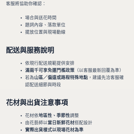
客服將協助你確認：
場合與送花時間
題詞內容、落款單位
擺放位置與現場動線
配送與服務說明
依現行配送規範提供安排
滿兩千可享免運門檻政策
（以客服最新回覆為準）
若為
山區／偏遠或路程特殊地點
，建議先洽客服確
認配送細節與時段
花材與出貨注意事項
花材依
地區性、季節性
調整
由花藝師以
當日新鮮花材
搭配設計
實際出貨樣式以現場花材為準