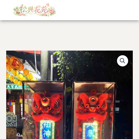
跳
至
主
要
內
容