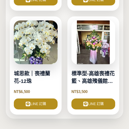
LINE 訂購
LINE 訂購
面
選
擇
選
項
城思款｜喪禮蘭
標準型-高雄喪禮花
花-12珠
籃、高雄殯儀館花
籃
NT$
6,500
NT$
3,500
LINE 訂購
LINE 訂購