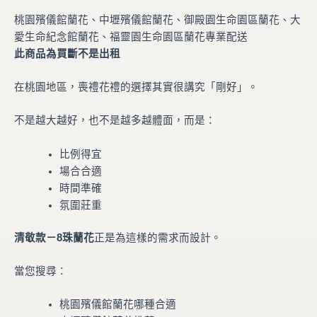
桃園殯儀館蘭花、中壢殯儀館蘭花、御殿園生命園區蘭花、大
愛生命紀念館蘭花、福靈園生命園區蘭花專業配送
此商品為買斷不是出租
在桃園地區，喪禮花禮的選擇其實很講究「剛好」。
不是越大越好，也不是越多越體面，而是：
比例得宜
場合合適
時間準確
氛圍莊重
清敬款－8珠蘭花
正是為這樣的需求而設計。
當您搜尋：
桃園殯儀館蘭花哪種合適