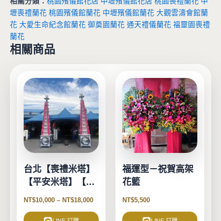
相關分類：
桃園殯儀館花店
中壢殯儀館花店
桃園喪禮蘭花
中
壢喪禮蘭花
桃園殯儀館蘭花
中壢殯儀館蘭花
大觀雲濤會館蘭
花
大愛生命紀念館蘭花
御奠園蘭花
通天禮儀蘭花
福靈園喪禮
蘭花
相關商品
此
產
品
有
多
種
款
式。
台北【喪禮米塔】
福運型－祝賀高架
可
【平安米塔】【告
花籃
在
別式米塔】
產
NT$
10,000
–
NT$
18,000
NT$
5,500
品
頁