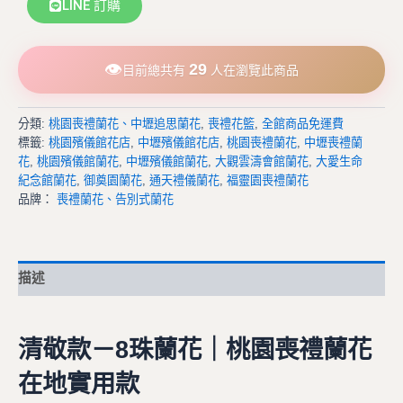
LINE 訂購
👁
29
目前總共有
人在瀏覽此商品
分類:
桃園喪禮蘭花、中壢追思蘭花
,
喪禮花籃
,
全館商品免運費
標籤:
桃園殯儀館花店
,
中壢殯儀館花店
,
桃園喪禮蘭花
,
中壢喪禮蘭
花
,
桃園殯儀館蘭花
,
中壢殯儀館蘭花
,
大觀雲濤會館蘭花
,
大愛生命
紀念館蘭花
,
御奠園蘭花
,
通天禮儀蘭花
,
福靈園喪禮蘭花
品牌：
喪禮蘭花、告別式蘭花
描述
清敬款－8珠蘭花｜桃園喪禮蘭花
在地實用款