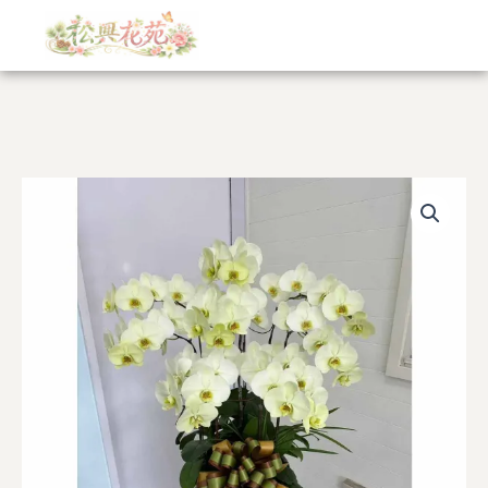
跳
至
主
要
內
容