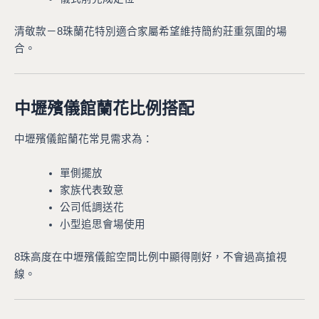
清敬款－8珠蘭花特別適合家屬希望維持簡約莊重氛圍的場
合。
中壢殯儀館蘭花比例搭配
中壢殯儀館蘭花常見需求為：
單側擺放
家族代表致意
公司低調送花
小型追思會場使用
8珠高度在中壢殯儀館空間比例中顯得剛好，不會過高搶視
線。