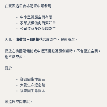
在實際追思會場配置中可發現：
中小型禮廳空間有限
家祭規模偏向簡潔莊重
公司致意多以低調為主
因此，
清敬款－8珠蘭花
高度適中、線條簡潔，
擺放在桃園殯儀館或中壢殯儀館禮廳側邊時，不會壓迫空間，
也不顯空虛。
對於：
御殿園生命園區
大愛生命紀念館
福靈園生命園區
等追思空間來說，