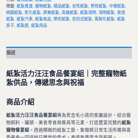
標籤:
紙紮普渡
,
寵物紙紮
,
精品紙紮
,
女性紙紮
,
男性紙紮
,
中壢紙紮
,
桃園紙紮
,
彰化紙紮
,
屏東紙紮
,
高雄紙紮
,
紙紮清明
,
清明紙紮
,
普渡
紙紮
,
紙紮汽車
,
紙紮商品
,
祭祀紙紮
,
告別式紙紮
,
客製化紙紮
,
紙紮
房子
,
紙紮屋
,
紙紮用品
描述
紙紮活力汪汪食品餐宴組｜完整寵物紙
紮供品，傳遞思念與祝福
商品介紹
紙紮活力汪汪食品餐宴組
專為思念毛小孩的家屬設計，結合寵
物飼料、罐頭、美食零食與餐具等元素，打造豐富完整的
紙紮
寵物餐宴組
。透過精緻的紙紮工藝，象徵將日常生活所需與喜
愛美食一同送給已離世的愛犬，表達無盡思念與祝福。