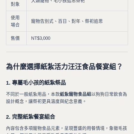
犬類寵物、毛小孩追思祭祀
對象
使用
寵物告別式、百日、對年、祭祀追思
場合
售價
NT$3,000
為什麼選擇紙紮活力汪汪食品餐宴組？
1. 專屬毛小孩的紙紮祭品
不同於一般紙紮用品，本款
紙紮寵物食品組
以狗狗日常飲食為
設計概念，讓祭祀更具溫度與紀念意義。
2. 完整紙紮餐宴組合
內容包含多項寵物食品元素，呈現豐盛的用餐情境，象徵毛孩