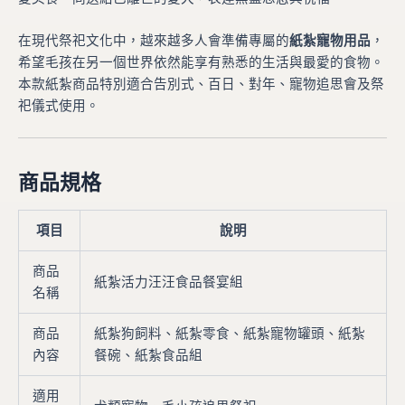
在現代祭祀文化中，越來越多人會準備專屬的
紙紮寵物用品
，
希望毛孩在另一個世界依然能享有熟悉的生活與最愛的食物。
本款紙紮商品特別適合告別式、百日、對年、寵物追思會及祭
祀儀式使用。
商品規格
項目
說明
商品
紙紮活力汪汪食品餐宴組
名稱
商品
紙紮狗飼料、紙紮零食、紙紮寵物罐頭、紙紮
內容
餐碗、紙紮食品組
適用