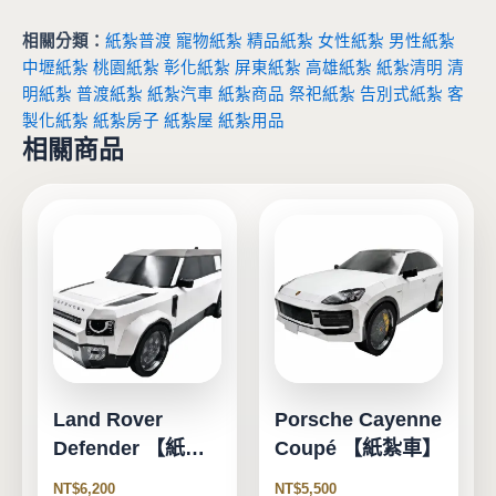
相關分類：
紙紮普渡
寵物紙紮
精品紙紮
女性紙紮
男性紙紮
中壢紙紮
桃園紙紮
彰化紙紮
屏東紙紮
高雄紙紮
紙紮清明
清
明紙紮
普渡紙紮
紙紮汽車
紙紮商品
祭祀紙紮
告別式紙紮
客
製化紙紮
紙紮房子
紙紮屋
紙紮用品
相關商品
Land Rover
Porsche Cayenne
Defender 【紙紮
Coupé 【紙紮車】
車】
NT$
6,200
NT$
5,500