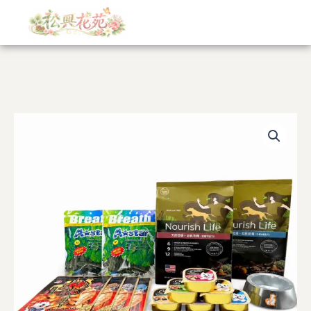
跳
至
主
要
內
容