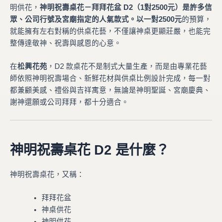
明供花，
神明祝壽桌花－拜拜花盆 D2（1對2500元）是許多信
眾、公司行號及宮廟指定的人氣款式。以一對2500元
的預算，
就能擁有左右對稱的供桌花藝，不僅讓神桌更顯莊嚴，也能完
整傳達敬神、祝壽與感恩的心意。
在
松興花苑
，D2 款桌花不是制式大量生產，而是由專業花藝
師依照神明祝壽場合、新鮮花材與供桌比例設計完成，每一對
都兼顧美感、禮俗與吉祥寓意，無論是神明聖誕、宮廟慶典、
謝神還願或公司拜拜，都十分適合。
神明祝壽桌花 D2 是什麼？
神明祝壽桌花，又稱：
拜拜花盆
神桌供花
神明供花