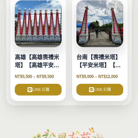
產
產
品
品
有
有
多
多
種
種
款
款
式。
式。
高雄【高雄喪禮米
台南【喪禮米塔】
可
可
塔】【高雄平安米
【平安米塔】【告
在
在
塔】【高雄告別式
別式米塔】
產
產
NT$
5,500
–
NT$
9,500
NT$
9,000
–
NT$
12,000
品
米塔】
品
頁
頁
LINE 訂購
LINE 訂購
面
面
選
選
擇
擇
選
選
項
項