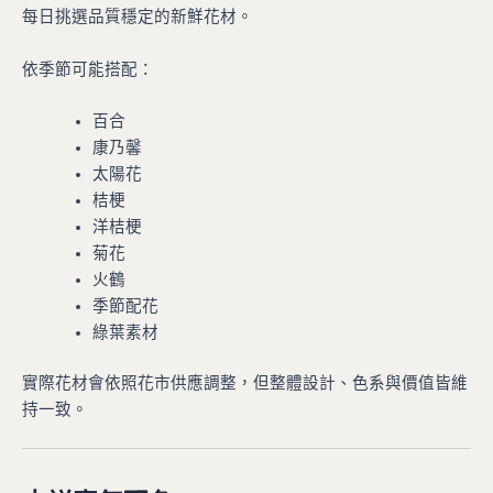
每日挑選品質穩定的新鮮花材。
依季節可能搭配：
百合
康乃馨
太陽花
桔梗
洋桔梗
菊花
火鶴
季節配花
綠葉素材
實際花材會依照花市供應調整，但整體設計、色系與價值皆維
持一致。