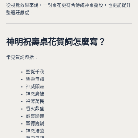
從視覺效果來說，一對桌花更符合傳統神桌擺設，也更能提升
整體莊嚴感。
神明祝壽桌花賀詞怎麼寫？
常見賀詞包括：
聖誕千秋
聖壽無疆
神威顯赫
神恩廣被
福澤萬民
香火鼎盛
威靈顯赫
聖德巍巍
神恩浩蕩