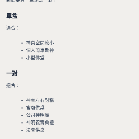
到底要買一盆還是一對？
單盆
適合：
神桌空間較小
個人簡單敬神
小型佛堂
一對
適合：
神桌左右對稱
宮廟供桌
公司神明廳
神明祝壽典禮
法會供桌