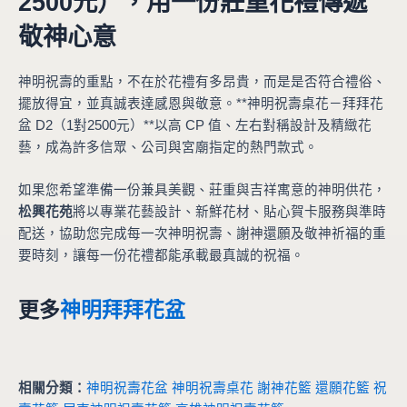
2500元），用一份莊重花禮傳遞
敬神心意
神明祝壽的重點，不在於花禮有多昂貴，而是是否符合禮俗、
擺放得宜，並真誠表達感恩與敬意。**神明祝壽桌花－拜拜花
盆 D2（1對2500元）**以高 CP 值、左右對稱設計及精緻花
藝，成為許多信眾、公司與宮廟指定的熱門款式。
如果您希望準備一份兼具美觀、莊重與吉祥寓意的神明供花，
松興花苑
將以專業花藝設計、新鮮花材、貼心賀卡服務與準時
配送，協助您完成每一次神明祝壽、謝神還願及敬神祈福的重
要時刻，讓每一份花禮都能承載最真誠的祝福。
更多
神明拜拜花盆
相關分類：
神明祝壽花盆
神明祝壽桌花
謝神花籃
還願花籃
祝