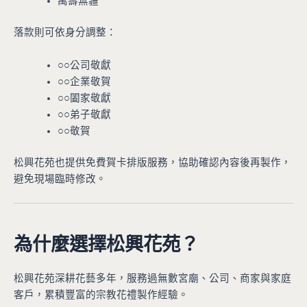
萬壽無疆
落款則可依身分調整：
○○公司敬獻
○○企業敬賀
○○闔家敬獻
○○弟子敬獻
○○敬賀
松興花苑也提供免費賀卡排版服務，協助確認內容後再製作，
避免現場臨時修改。
為什麼選擇松興花苑？
松興花苑深耕花藝多年，服務過無數宮廟、公司、商家與家庭
客戶，累積豐富的宗教花禮製作經驗。