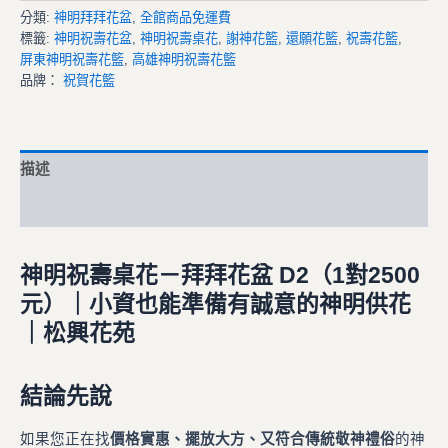
分類:
神明拜拜花盆
,
全館商品免運費
標籤:
神明祝壽花盆
,
神明祝壽桌花
,
謝神花籃
,
還願花籃
,
祝壽花籃
,
屏東神明祝壽花籃
,
高雄神明祝壽花籃
品牌：
祝賀花籃
描述
額外資訊
神明祝壽桌花－拜拜花盆 D2（1對2500
元）｜小資也能準備有誠意的神明供花
｜松興花苑
結論先說
如果您正在找
價格實惠、擺放大方、又符合傳統敬神禮俗
的神