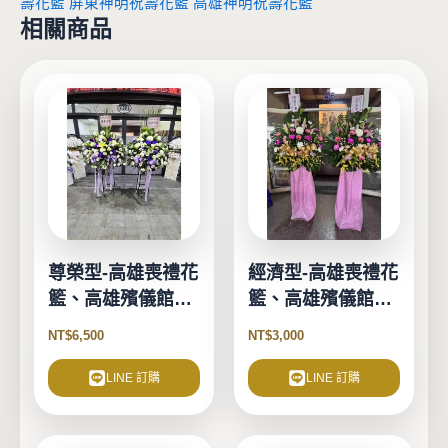
壽花籃
屏東神明祝壽花籃
高雄神明祝壽花籃
相關商品
尊榮型-高雄喪禮花
經濟型-高雄喪禮花
籃、高雄殯儀館花
籃、高雄殯儀館花
籃
籃
NT$
6,500
NT$
3,000
LINE 訂購
LINE 訂購
此
此