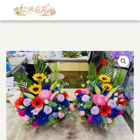
跳
至
主
要
內
容