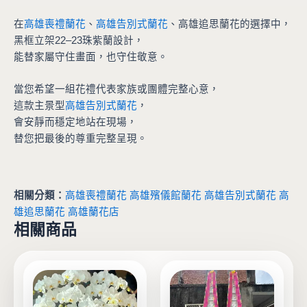
在
高雄喪禮蘭花
、
高雄告別式蘭花
、高雄追思蘭花的選擇中，
黑框立架22–23珠紫蘭設計，
能替家屬守住畫面，也守住敬意。
當您希望一組花禮代表家族或團體完整心意，
這款主景型
高雄告別式蘭花
，
會安靜而穩定地站在現場，
替您把最後的尊重完整呈現。
相關分類：
高雄喪禮蘭花
高雄殯儀館蘭花
高雄告別式蘭花
高
雄追思蘭花
高雄蘭花店
相關商品
此
產
品