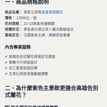
一、商品規格說明
商品名稱：
黑框立架款
高雄喪禮蘭花
價格：
12500元／組
花材規格：
22–23珠紫色蝴蝶蘭
架構形式：
黑色高比例立架＋層次群植設計
風格定位：
沉穩紫系主調，典雅而有重量
內含專業服務
✔ 高雄告別式蘭花現場定位擺放
✔ 敬輓卡片排版設計
✔ 完工實景拍照回傳
✔ 主景比例與視覺動線調整
二、為什麼紫色主景款更適合高雄告別
式蘭花？