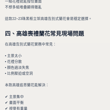
一組花禮就能撐住畫面
不想多組堆疊顯得雜亂
這款22–23珠黑框立架高雄告別式蘭花會是穩定選擇。
四、高雄喪禮蘭花常見現場問題
在高雄告別式蘭花實務中常見：
• 主景太小
• 花禮分散
• 顏色過淡失焦
• 比例壓迫或空洞
本款高雄追思蘭花能解決：
✔ 主景集中
✔ 畫面平衡
✔ 視覺有重量