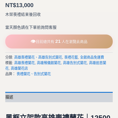
NT$
13,000
木架喪禮結束後回收
當天顏色請在下單前詢問客服
👁
21
目前總共有
人在瀏覽此商品
分類:
高雄喪禮蘭花、高雄告別式蘭花
,
喪禮花籃
,
全館商品免運費
標籤:
高雄喪禮蘭花
,
高雄殯儀館蘭花
,
高雄告別式蘭花
,
高雄追思蘭
花
,
高雄蘭花店
品牌：
喪禮蘭花、告別式蘭花
描述
黑框立架款高雄喪禮蘭花｜12500