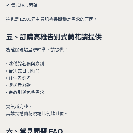
✔ 儀式核心明確
這也是12500元主景規格長期穩定需求的原因。
五、訂購高雄告別式蘭花請提供
為確保現場呈現精準，請提供：
• 殯儀館名稱與廳別
• 告別式日期時間
• 往生者姓名
• 贈送者落款
• 宗教別與色系需求
資訊越完整，
高雄喪禮蘭花現場比例越到位。
六、常見問題 FAQ