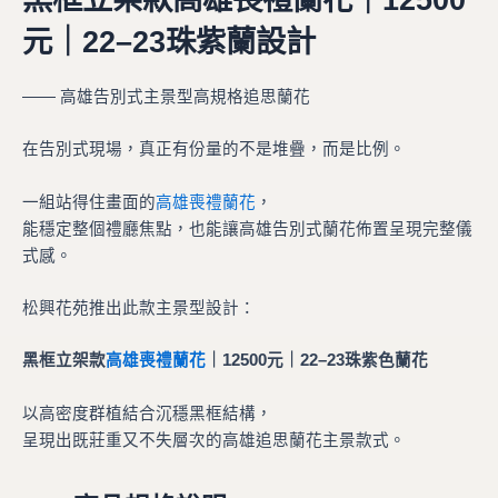
元｜22–23珠紫蘭設計
—— 高雄告別式主景型高規格追思蘭花
在告別式現場，真正有份量的不是堆疊，而是比例。
一組站得住畫面的
高雄喪禮蘭花
，
能穩定整個禮廳焦點，也能讓高雄告別式蘭花佈置呈現完整儀
式感。
松興花苑推出此款主景型設計：
黑框立架款
高雄喪禮蘭花
｜12500元｜22–23珠紫色蘭花
以高密度群植結合沉穩黑框結構，
呈現出既莊重又不失層次的高雄追思蘭花主景款式。