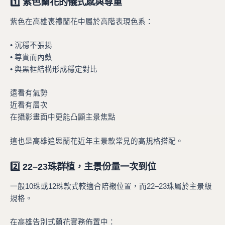
1️⃣ 紫色蘭花的儀式感與尊重
紫色在高雄喪禮蘭花中屬於高階表現色系：
• 沉穩不張揚
• 尊貴而內斂
• 與黑框結構形成穩定對比
遠看有氣勢
近看有層次
在攝影畫面中更能凸顯主景焦點
這也是高雄追思蘭花近年主景款常見的高規格搭配。
2️⃣ 22–23珠群植，主景份量一次到位
一般10珠或12珠款式較適合陪襯位置，而22–23珠屬於主景級
規格。
在高雄告別式蘭花實務佈置中：