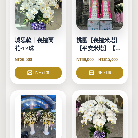
有
多
種
款
式。
城思款｜喪禮蘭
桃園【喪禮米塔】
可
花-12珠
【平安米塔】【告
在
別式米塔】
產
NT$
6,500
NT$
9,000
–
NT$
15,000
品
頁
LINE 訂購
LINE 訂購
面
選
擇
選
項