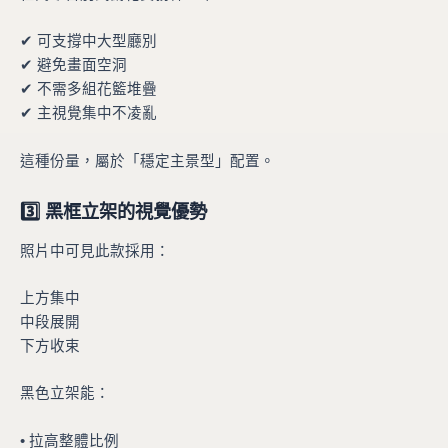
✔ 可支撐中大型廳別
✔ 避免畫面空洞
✔ 不需多組花籃堆疊
✔ 主視覺集中不凌亂
這種份量，屬於「穩定主景型」配置。
3️⃣ 黑框立架的視覺優勢
照片中可見此款採用：
上方集中
中段展開
下方收束
黑色立架能：
• 拉高整體比例