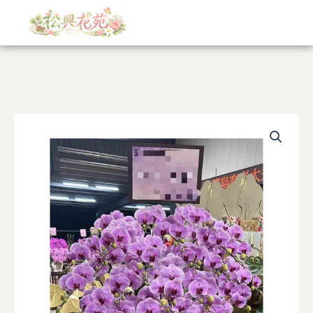
跳
至
主
要
內
容