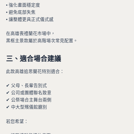
• 強化畫面穩定度
• 避免底部失焦
• 讓整體更具正式儀式感
在高雄喪禮蘭花市場中，
黑框主景款屬於高階場次常見配置。
三、適合場合建議
此款高雄追思蘭花特別適合：
✔ 父母、長輩告別式
✔ 公司或團體聯名致意
✔ 公祭場合主舞台兩側
✔ 中大型殯儀館廳別
若您希望：