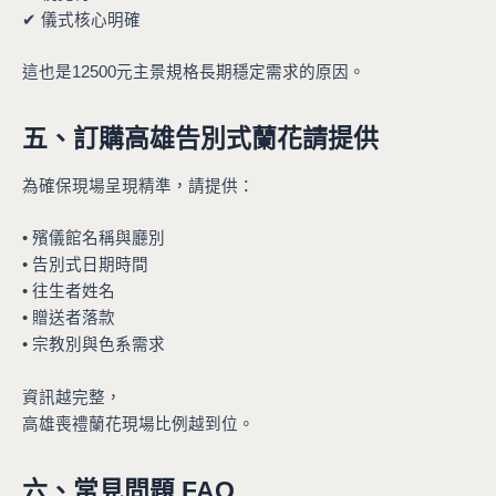
✔ 儀式核心明確
這也是12500元主景規格長期穩定需求的原因。
五、訂購高雄告別式蘭花請提供
為確保現場呈現精準，請提供：
• 殯儀館名稱與廳別
• 告別式日期時間
• 往生者姓名
• 贈送者落款
• 宗教別與色系需求
資訊越完整，
高雄喪禮蘭花現場比例越到位。
六、常見問題 FAQ