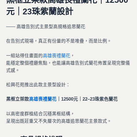
元｜23珠紫蘭設計
—— 高雄告別式主景型高規格追思蘭花
在告別式現場，真正有份量的不是堆疊，而是比例。
一組站得住畫面的
高雄喪禮蘭花
，
能穩定整個禮廳焦點，也能讓高雄告別式蘭花佈置呈現完整儀
式感。
松興花苑推出此款主景型設計：
黑框立架款
高雄喪禮蘭花
｜12500元｜22–23珠紫色蘭花
以高密度群植結合沉穩黑框結構，
呈現出既莊重又不失層次的高雄追思蘭花主景款式。