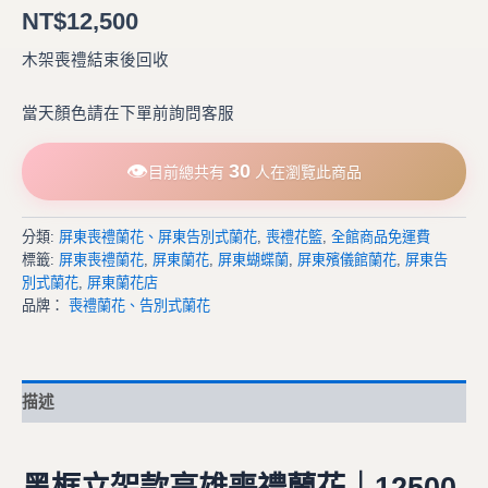
NT$
12,500
木架喪禮結束後回收
當天顏色請在下單前詢問客服
👁
30
目前總共有
人在瀏覽此商品
分類:
屏東喪禮蘭花、屏東告別式蘭花
,
喪禮花籃
,
全館商品免運費
標籤:
屏東喪禮蘭花
,
屏東蘭花
,
屏東蝴蝶蘭
,
屏東殯儀館蘭花
,
屏東告
別式蘭花
,
屏東蘭花店
品牌：
喪禮蘭花、告別式蘭花
描述
黑框立架款高雄喪禮蘭花｜12500