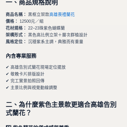
一、商品規格說明
商品名稱：
黑框立架款
高雄喪禮蘭花
價格：
12500元／組
花材規格：
22–23珠紫色蝴蝶蘭
架構形式：
黑色高比例立架＋層次群植設計
風格定位：
沉穩紫系主調，典雅而有重量
內含專業服務
✔ 高雄告別式蘭花現場定位擺放
✔ 敬輓卡片排版設計
✔ 完工實景拍照回傳
✔ 主景比例與視覺動線調整
二、為什麼紫色主景款更適合高雄告別
式蘭花？