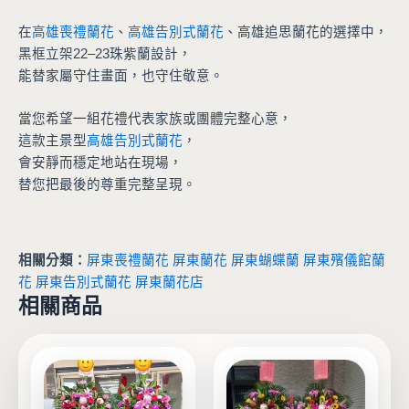
在
高雄喪禮蘭花
、
高雄告別式蘭花
、高雄追思蘭花的選擇中，
黑框立架22–23珠紫蘭設計，
能替家屬守住畫面，也守住敬意。
當您希望一組花禮代表家族或團體完整心意，
這款主景型
高雄告別式蘭花
，
會安靜而穩定地站在現場，
替您把最後的尊重完整呈現。
相關分類：
屏東喪禮蘭花
屏東蘭花
屏東蝴蝶蘭
屏東殯儀館蘭
花
屏東告別式蘭花
屏東蘭花店
相關商品