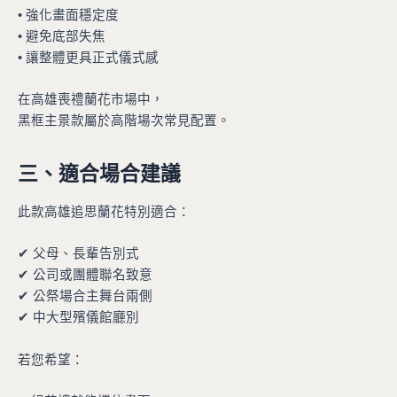
• 強化畫面穩定度
• 避免底部失焦
• 讓整體更具正式儀式感
在高雄喪禮蘭花市場中，
黑框主景款屬於高階場次常見配置。
三、適合場合建議
此款高雄追思蘭花特別適合：
✔ 父母、長輩告別式
✔ 公司或團體聯名致意
✔ 公祭場合主舞台兩側
✔ 中大型殯儀館廳別
若您希望：