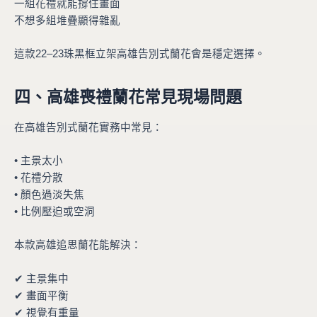
一組花禮就能撐住畫面
不想多組堆疊顯得雜亂
這款22–23珠黑框立架高雄告別式蘭花會是穩定選擇。
四、高雄喪禮蘭花常見現場問題
在高雄告別式蘭花實務中常見：
• 主景太小
• 花禮分散
• 顏色過淡失焦
• 比例壓迫或空洞
本款高雄追思蘭花能解決：
✔ 主景集中
✔ 畫面平衡
✔ 視覺有重量