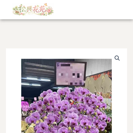
跳
至
主
要
內
容