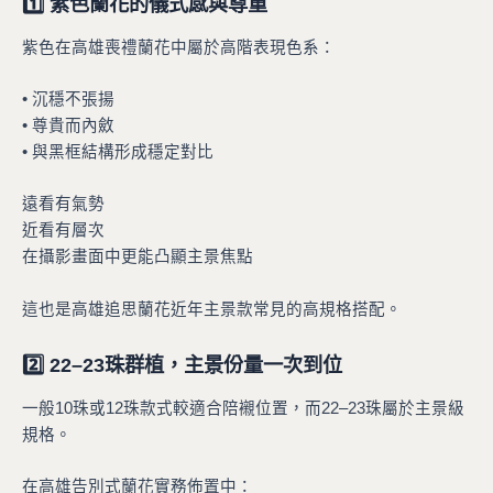
1️⃣ 紫色蘭花的儀式感與尊重
紫色在高雄喪禮蘭花中屬於高階表現色系：
• 沉穩不張揚
• 尊貴而內斂
• 與黑框結構形成穩定對比
遠看有氣勢
近看有層次
在攝影畫面中更能凸顯主景焦點
這也是高雄追思蘭花近年主景款常見的高規格搭配。
2️⃣ 22–23珠群植，主景份量一次到位
一般10珠或12珠款式較適合陪襯位置，而22–23珠屬於主景級
規格。
在高雄告別式蘭花實務佈置中：