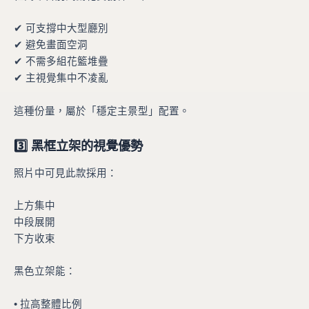
✔ 可支撐中大型廳別
✔ 避免畫面空洞
✔ 不需多組花籃堆疊
✔ 主視覺集中不凌亂
這種份量，屬於「穩定主景型」配置。
3️⃣ 黑框立架的視覺優勢
照片中可見此款採用：
上方集中
中段展開
下方收束
黑色立架能：
• 拉高整體比例