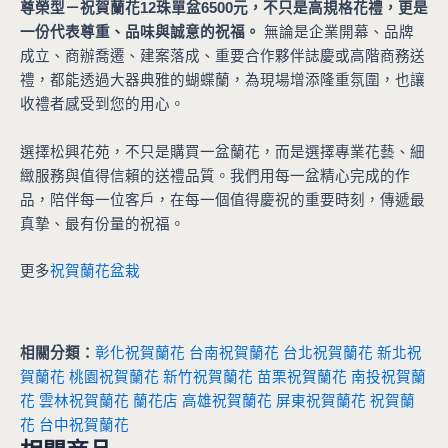
尊榮型－祝賀蘭花12珠單盆6500元，不只是高規格花禮，更是
一份代表尊重、品味與誠意的祝福。
無論是企業開幕、品牌
成立、商辦喬遷、建案落成、重要合作夥伴誌慶或高階商務送
禮，都能透過大器典雅的蝴蝶蘭，為現場增添隆重氛圍，也讓
收禮者感受到您的用心。
選擇松興花苑，不只是購買一盆蘭花，而是選擇專業花藝、細
緻服務與值得信賴的送禮品質。我們用每一盆精心完成的作
品，陪伴每一位客戶，在每一個值得慶祝的重要時刻，傳遞最
真摯、最有份量的祝福。
更多
祝賀蘭花盆栽
相關分類：
彰化祝賀蘭花
台南祝賀蘭花
台北祝賀蘭花
新北祝
賀蘭花
桃園祝賀蘭花
新竹祝賀蘭花
苗栗祝賀蘭花
南投祝賀蘭
花
雲林祝賀蘭花
蘭花店
高雄祝賀蘭花
屏東祝賀蘭花
祝賀蘭
花
台中祝賀蘭花