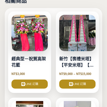
相關商品
此
產
品
有
多
種
款
式。
經典型－祝賀高架
新竹【喪禮米塔】
可
花籃
【平安米塔】【告
在
別式米塔】
產
NT$
3,000
NT$
9,000
–
NT$
15,000
品
頁
LINE 訂購
LINE 訂購
面
選
擇
選