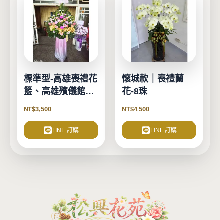
項
標準型-高雄喪禮花
懷城款｜喪禮蘭
籃、高雄殯儀館花
花-8珠
籃
NT$
3,500
NT$
4,500
LINE 訂購
LINE 訂購