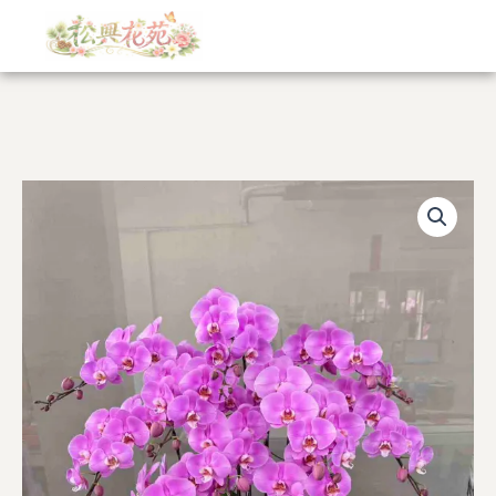
跳
至
主
要
內
容