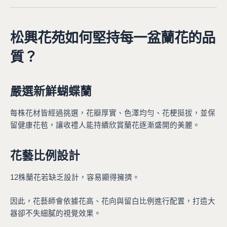
松興花苑如何堅持每一盆蘭花的品
質？
嚴選新鮮蝴蝶蘭
每株花材皆經過挑選，花瓣厚實、色澤均勻、花梗挺拔，並保
留健康花苞，讓收禮人能持續欣賞蘭花逐漸盛開的美麗。
花藝比例設計
12株蘭花若缺乏設計，容易顯得擁擠。
因此，花藝師會依據花高、花向與留白比例進行配置，打造大
器卻不失細膩的視覺效果。