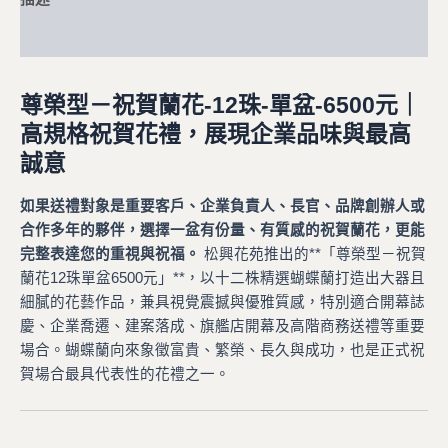
額外資訊
尊榮型－祝賀蘭花-12珠-單盆-6500元｜
高規格祝賀花禮，展現企業品味與最高
誠意
如果送禮對象是重要客戶、企業負責人、長官、品牌創辦人或
合作多年的夥伴，選擇一盆有份量、有質感的祝賀蘭花，更能
完整表達您的重視與祝福。
松興花苑推出的**「尊榮型－祝賀
蘭花12珠單盆6500元」**，以十二株精選蝴蝶蘭打造出大器且
細膩的花藝作品，兼具視覺震撼與優雅質感，特別適合開幕誌
慶、企業喬遷、建案落成、旗艦店開幕及高階商務送禮等重要
場合。蝴蝶蘭向來象徵富貴、繁榮、長久與成功，也是正式祝
賀場合最具代表性的花禮之一。