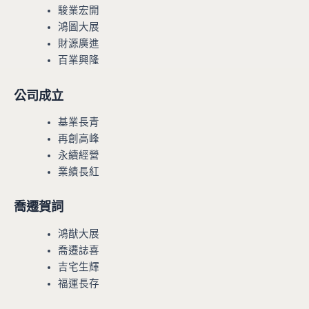
駿業宏開
鴻圖大展
財源廣進
百業興隆
公司成立
基業長青
再創高峰
永續經營
業績長紅
喬遷賀詞
鴻猷大展
喬遷誌喜
吉宅生輝
福運長存