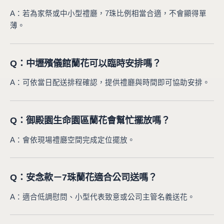
A：若為家祭或中小型禮廳，7珠比例相當合適，不會顯得單
薄。
Q：中壢殯儀館蘭花可以臨時安排嗎？
A：可依當日配送排程確認，提供禮廳與時間即可協助安排。
Q：御殿園生命園區蘭花會幫忙擺放嗎？
A：會依現場禮廳空間完成定位擺放。
Q：安念款－7珠蘭花適合公司送嗎？
A：適合低調慰問、小型代表致意或公司主管名義送花。