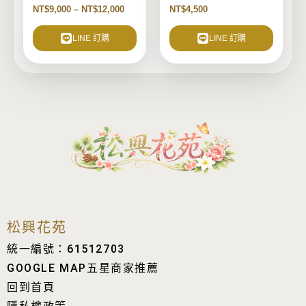
別式米塔】
產
NT$
9,000
–
NT$
12,000
NT$
4,500
品
頁
LINE 訂購
LINE 訂購
面
選
擇
選
項
松興花苑
統一編號：61512703
GOOGLE MAP五星商家推薦
回到首頁