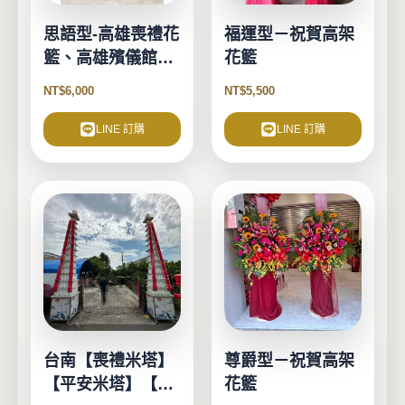
思語型-高雄喪禮花
福運型－祝賀高架
籃、高雄殯儀館花
花籃
籃
NT$
6,000
NT$
5,500
LINE 訂購
LINE 訂購
此
產
品
有
多
種
款
式。
台南【喪禮米塔】
尊爵型－祝賀高架
可
【平安米塔】【告
花籃
在