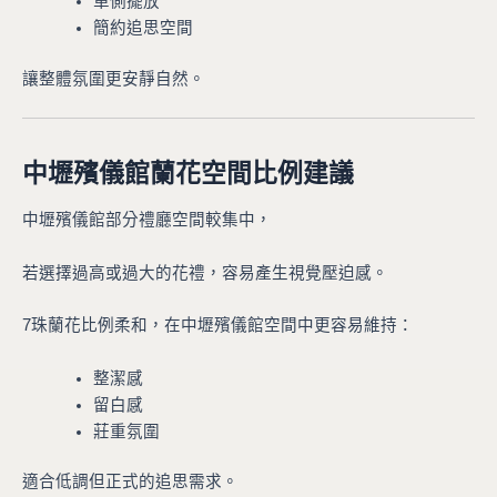
單側擺放
簡約追思空間
讓整體氛圍更安靜自然。
中壢殯儀館蘭花空間比例建議
中壢殯儀館部分禮廳空間較集中，
若選擇過高或過大的花禮，容易產生視覺壓迫感。
7珠蘭花比例柔和，在中壢殯儀館空間中更容易維持：
整潔感
留白感
莊重氛圍
適合低調但正式的追思需求。