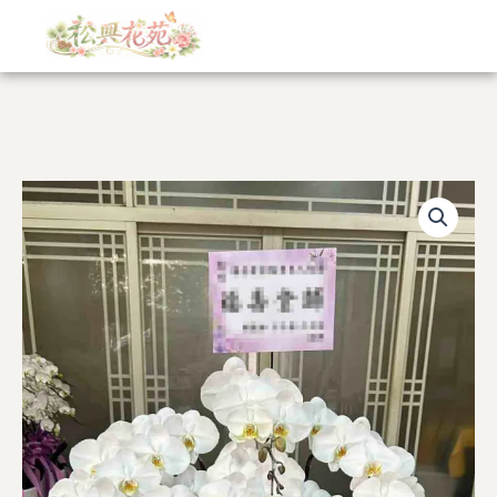
跳
至
主
要
內
容