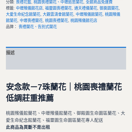
分類:
喪禮花籃
,
桃園喪禮蘭花、中壢追思蘭花
,
全館商品免運費
標籤:
中壢殯儀館花店
,
福靈園喪禮蘭花
,
通天禮儀蘭花
,
御奠園蘭花
,
大愛生命紀念館蘭花
,
大觀雲濤會館蘭花
,
中壢殯儀館蘭花
,
桃園殯儀
館蘭花
,
中壢喪禮蘭花
,
桃園喪禮蘭花
,
桃園殯儀館花店
品牌：
喪禮蘭花、告別式蘭花
描述
額外資訊
安念款－7珠蘭花｜桃園喪禮蘭花
低調莊重推薦
桃園殯儀館蘭花、中壢殯儀館蘭花、御殿園生命園區蘭花、大
愛生命紀念館蘭花、福靈園生命園區蘭花專人配送
此商品為買斷不是出租