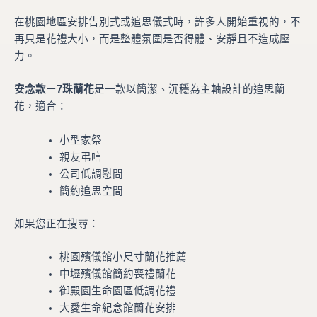
在桃園地區安排告別式或追思儀式時，許多人開始重視的，不
再只是花禮大小，而是整體氛圍是否得體、安靜且不造成壓
力。
安念款－7珠蘭花
是一款以簡潔、沉穩為主軸設計的追思蘭
花，適合：
小型家祭
親友弔唁
公司低調慰問
簡約追思空間
如果您正在搜尋：
桃園殯儀館小尺寸蘭花推薦
中壢殯儀館簡約喪禮蘭花
御殿園生命園區低調花禮
大愛生命紀念館蘭花安排