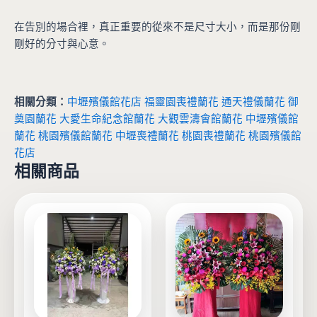
在告別的場合裡，真正重要的從來不是尺寸大小，而是那份剛
剛好的分寸與心意。
相關分類：
中壢殯儀館花店
福靈園喪禮蘭花
通天禮儀蘭花
御
奠園蘭花
大愛生命紀念館蘭花
大觀雲濤會館蘭花
中壢殯儀館
蘭花
桃園殯儀館蘭花
中壢喪禮蘭花
桃園喪禮蘭花
桃園殯儀館
花店
相關商品