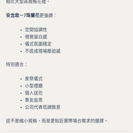
相比大型高規格花禮，
安念款－7珠蘭花
更強調：
空間協調性
視覺留白感
儀式氛圍穩定
不造成現場壓迫感
特別適合：
家祭儀式
小型禮廳
個人送花
摯友追思
公司代表低調致意
這不是縮小規格，而是更貼近實際場合需求的選擇。