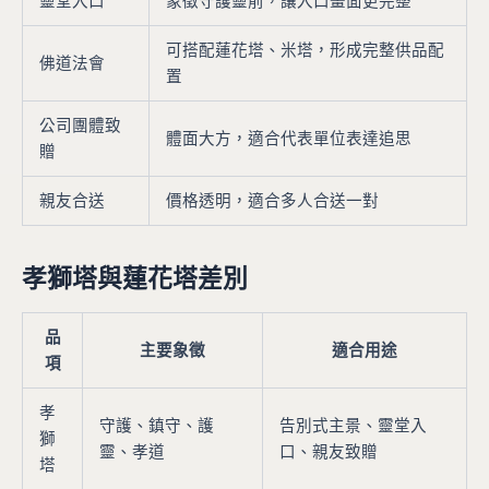
靈堂入口
象徵守護靈前，讓入口畫面更完整
可搭配蓮花塔、米塔，形成完整供品配
佛道法會
置
公司團體致
體面大方，適合代表單位表達追思
贈
親友合送
價格透明，適合多人合送一對
孝獅塔與蓮花塔差別
品
主要象徵
適合用途
項
孝
守護、鎮守、護
告別式主景、靈堂入
獅
靈、孝道
口、親友致贈
塔