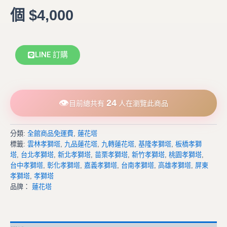
個 $4,000
LINE 訂購
👁
24
目前總共有
人在瀏覽此商品
分類:
全館商品免運費
,
蓮花塔
標籤:
雲林孝獅塔
,
九品蓮花塔
,
九轉蓮花塔
,
基隆孝獅塔
,
板橋孝獅
塔
,
台北孝獅塔
,
新北孝獅塔
,
苗栗孝獅塔
,
新竹孝獅塔
,
桃園孝獅塔
,
台中孝獅塔
,
彰化孝獅塔
,
嘉義孝獅塔
,
台南孝獅塔
,
高雄孝獅塔
,
屏東
孝獅塔
,
孝獅塔
品牌：
蓮花塔