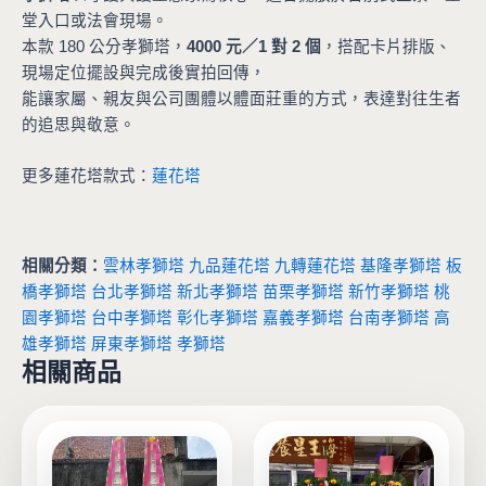
堂入口或法會現場。
本款 180 公分孝獅塔，
4000 元／1 對 2 個
，搭配卡片排版、
現場定位擺設與完成後實拍回傳，
能讓家屬、親友與公司團體以體面莊重的方式，表達對往生者
的追思與敬意。
更多蓮花塔款式：
蓮花塔
相關分類：
雲林孝獅塔
九品蓮花塔
九轉蓮花塔
基隆孝獅塔
板
橋孝獅塔
台北孝獅塔
新北孝獅塔
苗栗孝獅塔
新竹孝獅塔
桃
園孝獅塔
台中孝獅塔
彰化孝獅塔
嘉義孝獅塔
台南孝獅塔
高
雄孝獅塔
屏東孝獅塔
孝獅塔
相關商品
此
產
品