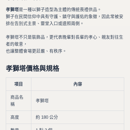
孝獅塔
是一種以獅子造型為主體的傳統喪禮供品。
獅子在民間信仰中具有守護、鎮守與護佑的象徵，因此常被安
排在告別式主景、靈堂入口或遺照兩側。
孝獅塔不只是裝飾品，更代表晚輩對長輩的孝心、親友對往生
者的敬意，
也讓整體會場更莊嚴、有秩序。
孝獅塔價格與規格
項目
內容
商品名
孝獅塔
稱
高度
約 180 公分