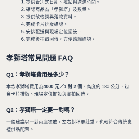
提供告別式日期、地點與送達時間。
確認商品為「孝獅塔」及數量。
提供敬輓詞與落款資料。
完成卡片排版確認。
安排配送與現場定位擺設。
完成後拍照回傳，方便遠端確認。
孝獅塔常見問題 FAQ
Q1：孝獅塔費用是多少？
本款孝獅塔費用為
4000 元／1 對 2 個
，高度約 180 公分，包
含卡片排版、現場定位擺設與實拍回傳。
Q2：孝獅塔一定要一對嗎？
一般建議以一對兩座擺放，左右對稱更莊重，也較符合傳統喪
禮供品配置。