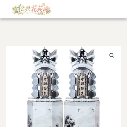
跳
至
主
要
內
容