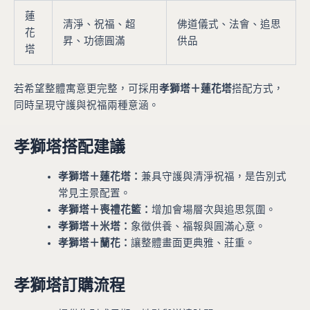
蓮
清淨、祝福、超
佛道儀式、法會、追思
花
昇、功德圓滿
供品
塔
若希望整體寓意更完整，可採用
孝獅塔＋蓮花塔
搭配方式，
同時呈現守護與祝福兩種意涵。
孝獅塔搭配建議
孝獅塔＋蓮花塔：
兼具守護與清淨祝福，是告別式
常見主景配置。
孝獅塔＋喪禮花籃：
增加會場層次與追思氛圍。
孝獅塔＋米塔：
象徵供養、福報與圓滿心意。
孝獅塔＋蘭花：
讓整體畫面更典雅、莊重。
孝獅塔訂購流程