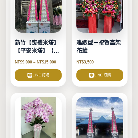
有
多
種
款
式。
新竹【喪禮米塔】
雅緻型－祝賀高架
可
【平安米塔】【告
花籃
在
別式米塔】
產
NT$
9,000
–
NT$
15,000
NT$
3,500
品
頁
LINE 訂購
LINE 訂購
面
選
擇
此
選
產
項
品
有
多
種