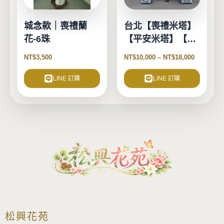
款
式。
城念款｜喪禮蘭
台北【喪禮米塔】
可
花-6珠
【平安米塔】【告
在
別式米塔】
產
NT$
3,500
NT$
10,000
–
NT$
18,000
品
頁
LINE 訂購
LINE 訂購
面
選
擇
選
項
松興花苑