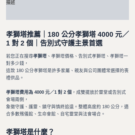
描述
額外資訊
孝獅塔推薦｜180 公分孝獅塔 4000 元／
1 對 2 個｜告別式守護主景首選
若您正在搜尋
孝獅塔
、孝獅塔價格、告別式孝獅塔、孝獅塔一
對多少錢，
這款 180 公分孝獅塔是許多家屬、親友與公司團體常選擇的喪
禮供品。
孝獅塔費用為 4000 元／1 對 2 個
，成雙擺放於靈堂或告別式
會場兩側，
象徵守護、護靈、鎮守與慎終追遠。整體高度約 180 公分，適
合多數殯儀館、生命會館、自宅靈堂與法會場合。
孝獅塔是什麼？