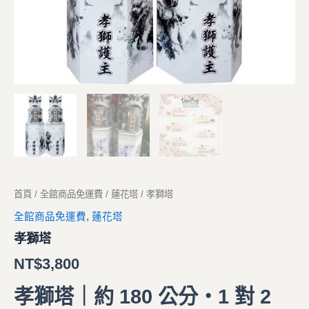
首頁
/
全館商品免運費
/
蓮花塔
/ 孝獅塔
全館商品免運費
,
蓮花塔
孝獅塔
NT$
3,800
孝獅塔｜約 180 公分・1 對 2