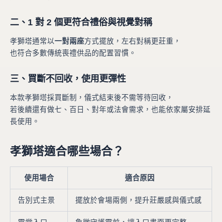
二、1 對 2 個更符合禮俗與視覺對稱
孝獅塔通常以
一對兩座
方式擺放，左右對稱更莊重，
也符合多數傳統喪禮供品的配置習慣。
三、買斷不回收，使用更彈性
本款孝獅塔採買斷制，儀式結束後不需等待回收，
若後續還有做七、百日、對年或法會需求，也能依家屬安排延
長使用。
孝獅塔適合哪些場合？
使用場合
適合原因
告別式主景
擺放於會場兩側，提升莊嚴感與儀式感