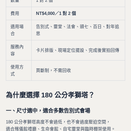
數量
1 對 2 個
費用
NT$4,000／1 對 2 個
適用場
告別式、靈堂、法會、頭七、百日、對年追
合
思
服務內
卡片排版、現場定位擺設、完成後實拍回傳
容
使用方
買斷制，不需回收
式
為什麼選擇 180 公分孝獅塔？
一、尺寸適中，適合多數告別式會場
180 公分孝獅塔高度不會過低，也不會過度壓迫空間，
適合殯儀館禮廳、生命會館、自宅靈堂與臨時棚架使用。