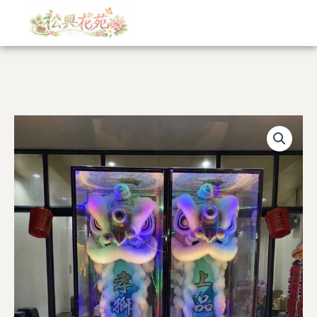
跳
至
主
要
內
容