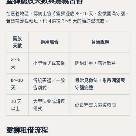
靈獅擺放天數與嘉義習俗
在嘉義地區，傳統上會將靈獅擺放 8～10 天，象徵圓滿守護。
若喪禮流程較短，也可選擇 3～5 天的簡約型擺放。
擺放
適用場合
意涵說明
天數
3～5
小型儀式或家祭
簡約莊重，表達敬意
天
8～10
傳統喪禮／一般
最常見做法，象徵圓滿與
天
告別式
守護完整
10 天
大型法會或誦經
延長守靈與超渡時間
以上
儀式
靈獅租借流程