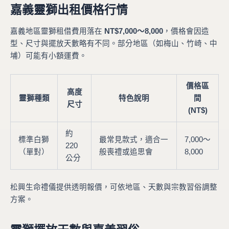
嘉義靈獅出租價格行情
嘉義地區靈獅租借費用落在
NT$7,000～8,000
，價格會因造
型、尺寸與擺放天數略有不同。部分地區（如梅山、竹崎、中
埔）可能有小額運費。
價格區
高度
靈獅種類
特色說明
間
尺寸
(NT$)
約
標準白獅
最常見款式，適合一
7,000～
220
（單對）
般喪禮或追思會
8,000
公分
松興生命禮儀提供透明報價，可依地區、天數與宗教習俗調整
方案。