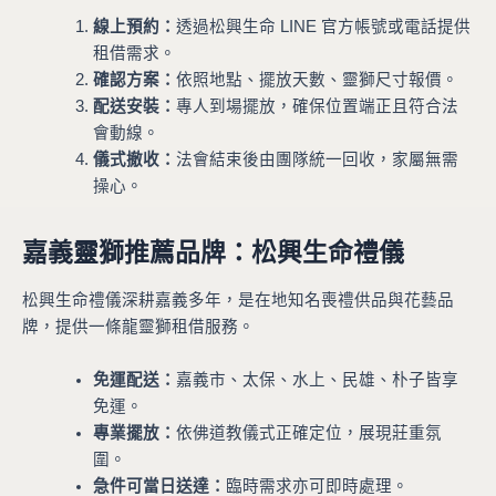
線上預約：
透過松興生命 LINE 官方帳號或電話提供
租借需求。
確認方案：
依照地點、擺放天數、靈獅尺寸報價。
配送安裝：
專人到場擺放，確保位置端正且符合法
會動線。
儀式撤收：
法會結束後由團隊統一回收，家屬無需
操心。
嘉義靈獅推薦品牌：松興生命禮儀
松興生命禮儀深耕嘉義多年，是在地知名喪禮供品與花藝品
牌，提供一條龍靈獅租借服務。
免運配送：
嘉義市、太保、水上、民雄、朴子皆享
免運。
專業擺放：
依佛道教儀式正確定位，展現莊重氛
圍。
急件可當日送達：
臨時需求亦可即時處理。