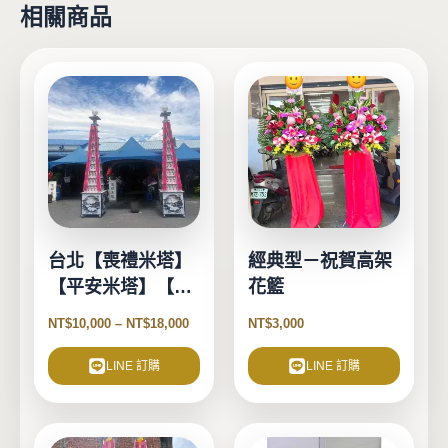
相關商品
此
產
品
有
多
種
款
式。
台北【喪禮米塔】
經典型－祝賀高架
可
【平安米塔】【告
花籃
在
別式米塔】
產
NT$
10,000
–
NT$
18,000
NT$
3,000
品
頁
LINE 訂購
LINE 訂購
面
選
擇
此