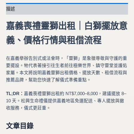
描述
嘉義喪禮靈獅出租｜白獅擺放意
義、價格行情與租借流程
在嘉義舉辦告別式或法會時，「靈獅」是象徵尊敬與守護的重
要擺設。牠代表著接引往生者前往極樂世界、鎮守靈堂並護佑
家屬。本文將說明嘉義靈獅出租價格、擺放天數、租借流程與
推薦品牌，幫助您快速了解儀式準備重點。
TL;DR：
嘉義喪禮靈獅出租約 NT$7,000–8,000，建議擺放 8–
10 天。松興生命禮儀提供嘉義地區免運配送、專人擺放與撤
收服務，儀式更莊重。
文章目錄