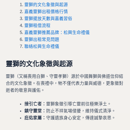
靈獅的文化象徵與起源
嘉義靈獅出租價格行情
靈獅擺放天數與嘉義習俗
靈獅租借流程
嘉義靈獅推薦品牌：松興生命禮儀
靈獅出租常見問題
聯絡松興生命禮儀
靈獅的文化象徵與起源
靈獅（又稱喪用白獅、守靈孝獅）源於中國舞獅與佛道信仰結
合的文化象徵。在喪禮中，牠不僅代表力量與威德，更象徵對
逝者的敬意與護佑。
接引亡者：
靈獅象徵引導亡靈前往極樂淨土。
鎮守靈堂：
防止不祥氣場侵擾，維持儀式清淨。
庇佑家屬：
守護遺族身心安定，傳達誠摯哀思。