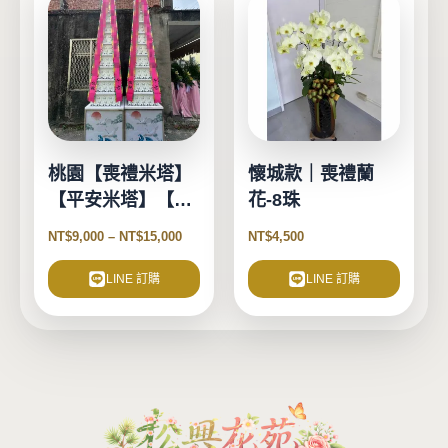
選
產
項
品
有
多
種
款
式。
桃園【喪禮米塔】
懷城款｜喪禮蘭
可
【平安米塔】【告
花-8珠
在
別式米塔】
產
NT$
9,000
–
NT$
15,000
NT$
4,500
品
頁
LINE 訂購
LINE 訂購
面
選
擇
選
項