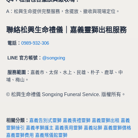
A：松興生命提供完整服務，含擺放、撤收與現場定位。
聯絡松興生命禮儀｜嘉義靈獅出租服務
電話：
0989-932-306
LINE 官方帳號：
@songxing
服務範圍：
嘉義市、太保、水上、民雄、朴子、鹿草、中
埔、梅山。
©
松興生命禮儀 Songxing Funeral Service. 版權所有。
相關分類：
嘉義告別式靈獅
嘉義喪禮靈獅
嘉義靈獅出租
嘉義
靈獅接引
嘉義孝獅護主
嘉義喪用靈獅
嘉義站獅
嘉義靈獅價格
嘉義靈獅費用
嘉義殯儀館靈獅