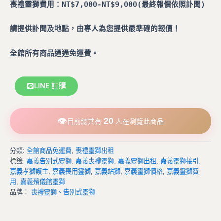
喪禮靈獅費用：
NT$7
,000-
NT$9
,000(最終報價依照訃聞)
請提供訃聞及地點，由專人為您提供最準確的報價！
全館所有商品通通免運費。
LINE 訂購
👁
20
目前總共有
人在瀏覽此商品
分類:
全館商品免運費
,
喪禮靈獅出租
標籤:
嘉義告別式靈獅
,
嘉義喪禮靈獅
,
嘉義靈獅出租
,
嘉義靈獅接引
,
嘉義孝獅護主
,
嘉義喪用靈獅
,
嘉義站獅
,
嘉義靈獅價格
,
嘉義靈獅費
用
,
嘉義殯儀館靈獅
品牌：
喪禮靈獅、告別式靈獅