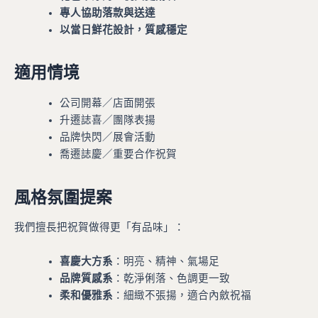
專人協助落款與送達
以當日鮮花設計，質感穩定
適用情境
公司開幕／店面開張
升遷誌喜／團隊表揚
品牌快閃／展會活動
喬遷誌慶／重要合作祝賀
風格氛圍提案
我們擅長把祝賀做得更「有品味」：
喜慶大方系
：明亮、精神、氣場足
品牌質感系
：乾淨俐落、色調更一致
柔和優雅系
：細緻不張揚，適合內斂祝福