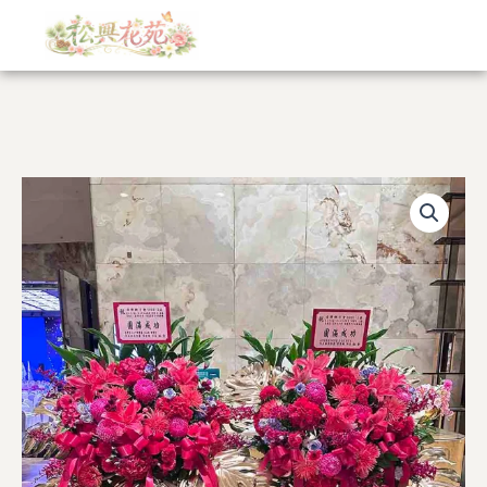
跳
至
主
要
內
容