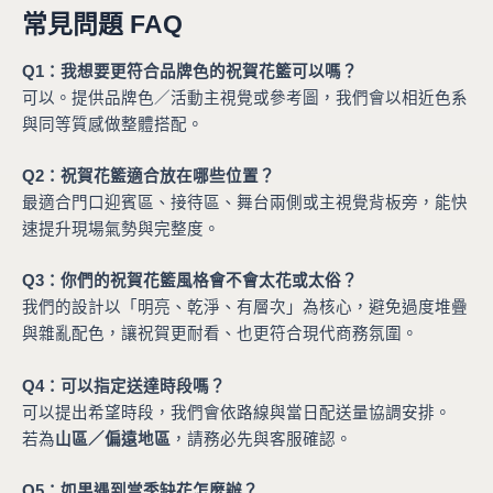
常見問題 FAQ
Q1：我想要更符合品牌色的祝賀花籃可以嗎？
可以。提供品牌色／活動主視覺或參考圖，我們會以相近色系
與同等質感做整體搭配。
Q2：祝賀花籃適合放在哪些位置？
最適合門口迎賓區、接待區、舞台兩側或主視覺背板旁，能快
速提升現場氣勢與完整度。
Q3：你們的祝賀花籃風格會不會太花或太俗？
我們的設計以「明亮、乾淨、有層次」為核心，避免過度堆疊
與雜亂配色，讓祝賀更耐看、也更符合現代商務氛圍。
Q4：可以指定送達時段嗎？
可以提出希望時段，我們會依路線與當日配送量協調安排。
若為
山區／偏遠地區
，請務必先與客服確認。
Q5：如果遇到當季缺花怎麼辦？