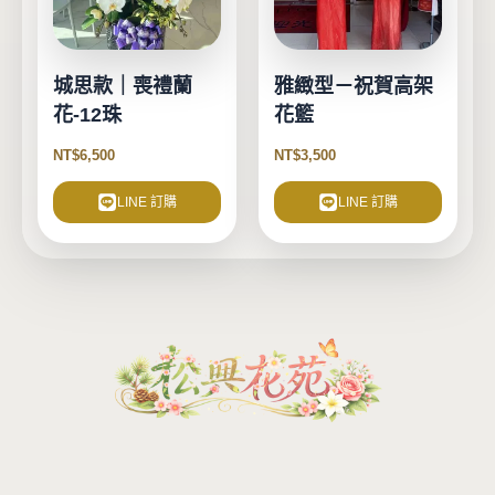
城思款｜喪禮蘭
雅緻型－祝賀高架
花-12珠
花籃
NT$
6,500
NT$
3,500
LINE 訂購
LINE 訂購