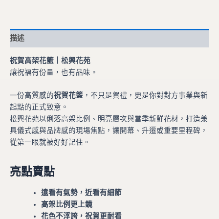
描述
祝賀高架花籃｜松興花苑
讓祝福有份量，也有品味。
一份高質感的
祝賀花籃
，不只是賀禮，更是你對對方事業與新
起點的正式致意。
松興花苑以俐落高架比例、明亮層次與當季新鮮花材，打造兼
具儀式感與品牌感的現場焦點，讓開幕、升遷或重要里程碑，
從第一眼就被好好記住。
亮點賣點
遠看有氣勢，近看有細節
高架比例更上鏡
花色不浮誇，祝賀更耐看