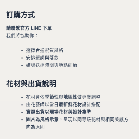
訂購方式
請聯繫官方 LINE 下單
我們將協助你：
選擇合適祝賀風格
安排題詞與落款
確認送達時間與地點細節
花材與出貨說明
花材會依
季節性
與
地區性
做專業調整
由花藝師以當日
最新鮮花材
設計搭配
實際出貨以現場花材與設計為準
圖片為風格示意
，呈現以同等級花材與相同美感方
向為原則