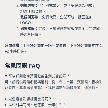
選擇方案：
「告別式當天」或「安靈到告別式」，
均為 1 組 2 個。
敬語與落款：
免費代寫；企業可統一版面並加
LOGO。
到場擺設：
定位、角度與燈光微調並加固；完成即
時照片回傳。
時間建議：
上午場建議前一晚完成佈置；下午場建議儀式前 1
–2 小時送達。
常見問題 FAQ
可以送到指定殯儀館或告別式會館嗎？
可。請提供場館名稱與廳別（例：台北市第一殯儀館、板橋生
命會館、基隆殯儀館等），我們準點到場擺設並回傳實拍。
光纖燈會影響禮儀進行嗎？
是否能與花圈、蓮花塔、米塔併單？