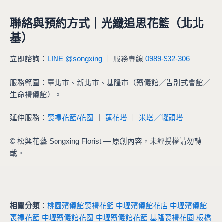
聯絡與預約方式｜光纖追思花籃（北北
基）
立即諮詢：
LINE @songxing
｜ 服務專線
0989-932-306
服務範圍：臺北市、新北市、基隆市（殯儀館／告別式會館／
生命禮儀館）。
延伸服務：
喪禮花籃/花圈
｜
蓮花塔
｜
米塔／罐頭塔
© 松興花藝 Songxing Florist — 原創內容，未經授權請勿轉
載。
相關分類：
桃園殯儀館喪禮花籃
中壢殯儀館花店
中壢殯儀館
喪禮花籃
中壢殯儀館花圈
中壢殯儀館花籃
基隆喪禮花圈
板橋