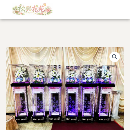
跳
至
主
要
內
容