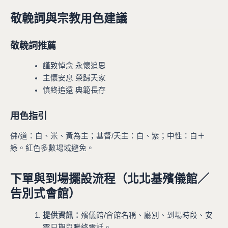
敬輓詞與宗教用色建議
敬輓詞推薦
謹致悼念 永懷追思
主懷安息 榮歸天家
慎終追遠 典範長存
用色指引
佛/道：白、米、黃為主；基督/天主：白、紫；中性：白＋
綠。紅色多數場域避免。
下單與到場擺設流程（北北基殯儀館／
告別式會館）
提供資訊：
殯儀館/會館名稱、廳別、到場時段、安
靈日期與聯絡電話。