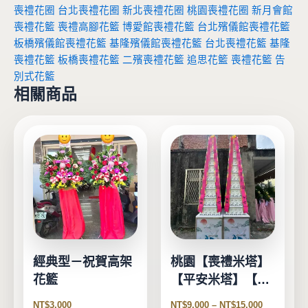
喪禮花圈
台北喪禮花圈
新北喪禮花圈
桃園喪禮花圈
新月會館
喪禮花籃
喪禮高腳花籃
博愛館喪禮花籃
台北殯儀館喪禮花籃
板橋殯儀館喪禮花籃
基隆殯儀館喪禮花籃
台北喪禮花籃
基隆
喪禮花籃
板橋喪禮花籃
二殯喪禮花籃
追思花籃
喪禮花籃
告
別式花籃
相關商品
此
產
品
有
多
種
款
式。
經典型－祝賀高架
桃園【喪禮米塔】
可
花籃
【平安米塔】【告
在
別式米塔】
產
NT$
3,000
NT$
9,000
–
NT$
15,000