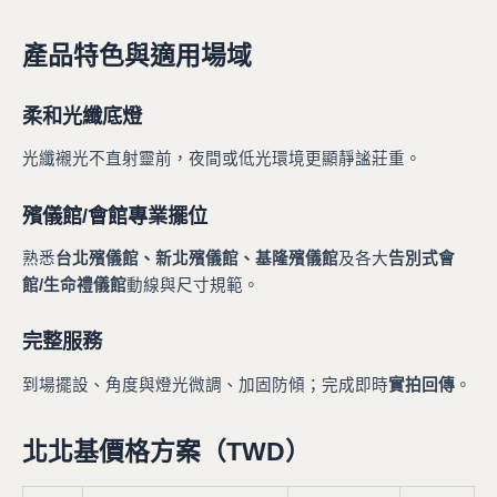
產品特色與適用場域
柔和光纖底燈
光纖襯光不直射靈前，夜間或低光環境更顯靜謐莊重。
殯儀館/會館專業擺位
熟悉
台北殯儀館、新北殯儀館、基隆殯儀館
及各大
告別式會
館/生命禮儀館
動線與尺寸規範。
完整服務
到場擺設、角度與燈光微調、加固防傾；完成即時
實拍回傳
。
北北基價格方案（TWD）