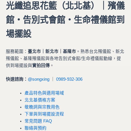
光纖追思花籃（北北基）｜殯儀
館・告別式會館・生命禮儀館到
場擺設
服務範圍：
臺北市｜新北市｜基隆市
。熟悉台北殯儀館、新北
殯儀館、基隆殯儀館與各地告別式會館/生命禮儀館動線，提
供到場擺設與
實拍回傳
。
快速諮詢：
@songxing
｜
0989-932-306
產品特色與適用場域
北北基價格方案
敬輓詞與宗教用色
下單與到場擺設流程
常見問題 FAQ
聯絡與預約