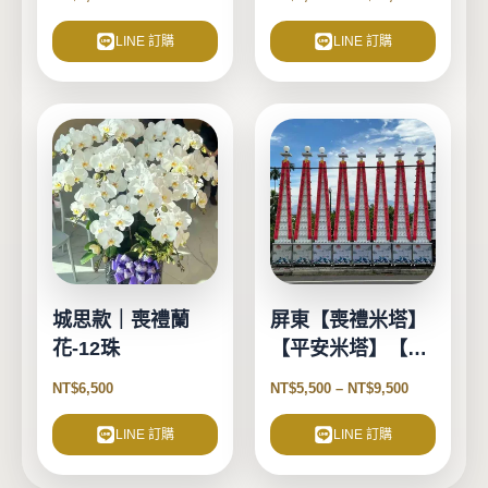
品
頁
LINE 訂購
LINE 訂購
面
選
擇
此
選
產
項
品
有
多
種
款
式。
城思款｜喪禮蘭
屏東【喪禮米塔】
可
花-12珠
【平安米塔】【告
在
別式米塔】
產
NT$
6,500
NT$
5,500
–
NT$
9,500
品
頁
LINE 訂購
LINE 訂購
面
選