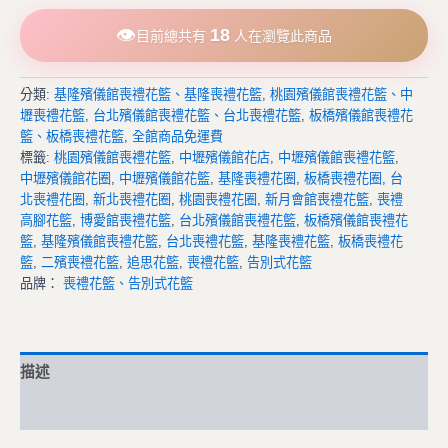
👁
18
目前總共有
人在瀏覽此商品
分類:
基隆殯儀館喪禮花籃、基隆喪禮花籃
,
桃園殯儀館喪禮花籃、中
壢喪禮花籃
,
台北殯儀館喪禮花籃、台北喪禮花籃
,
板橋殯儀館喪禮花
籃、板橋喪禮花籃
,
全館商品免運費
標籤:
桃園殯儀館喪禮花籃
,
中壢殯儀館花店
,
中壢殯儀館喪禮花籃
,
中壢殯儀館花圈
,
中壢殯儀館花籃
,
基隆喪禮花圈
,
板橋喪禮花圈
,
台
北喪禮花圈
,
新北喪禮花圈
,
桃園喪禮花圈
,
新月會館喪禮花籃
,
喪禮
高腳花籃
,
博愛館喪禮花籃
,
台北殯儀館喪禮花籃
,
板橋殯儀館喪禮花
籃
,
基隆殯儀館喪禮花籃
,
台北喪禮花籃
,
基隆喪禮花籃
,
板橋喪禮花
籃
,
二殯喪禮花籃
,
追思花籃
,
喪禮花籃
,
告別式花籃
品牌：
喪禮花籃、告別式花籃
描述
額外資訊