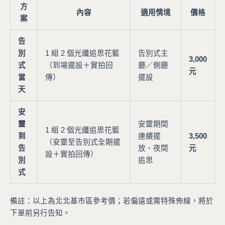
方
內容
適用情境
價格
案
告
別
1 組 2 個光纖追思花籃
告別式主
3,000
式
（到場擺設＋實拍回
廳／側廳
元
當
傳）
擺設
天
安
靈
安靈期間
1 組 2 個光纖追思花籃
到
連續擺
3,500
（安靈至告別式全期擺
告
放、夜間
元
設＋實拍回傳）
別
追思
式
備註：以上為北北基市區參考價；若偏遠或需特殊佈線，將於
下單前另行告知。