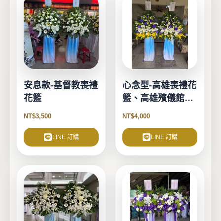
安息款-基督教喪禮
心念型-高雄喪禮花
花籃
籃、高雄殯儀館花
籃
NT$
3,500
NT$
4,000
LINE 訂購
LINE 訂購