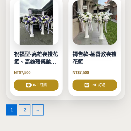
祝福型-高雄喪禮花
禱告款-基督教喪禮
籃、高雄殯儀館花
花籃
籃
NT$
7,500
NT$
7,500
LINE 訂購
LINE 訂購
1
2
→