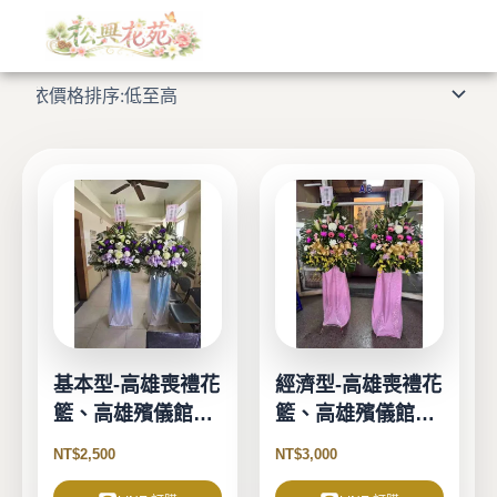
依
跳
價
格
至
顯示第 1 至 16 項結果，共 20 項
排
主
序：
低
要
至
高
內
容
基本型-高雄喪禮花
經濟型-高雄喪禮花
籃、高雄殯儀館花
籃、高雄殯儀館花
籃
籃
NT$
2,500
NT$
3,000